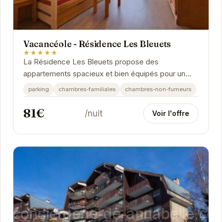
Vacancéole - Résidence Les Bleuets
★★★★★
La Résidence Les Bleuets propose des
appartements spacieux et bien équipés pour un
séjour confortable aux Deux Alpes.
parking
chambres-familiales
chambres-non-fumeurs
81€
/nuit
Voir l'offre