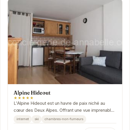
Alpine Hideout
★★★★★
L'Alpine Hideout est un havre de paix niché au
cœur des Deux Alpes. Offrant une vue imprenable
sur les montagnes, cet établissement propose
internet
ski
chambres-non-fumeurs
des...