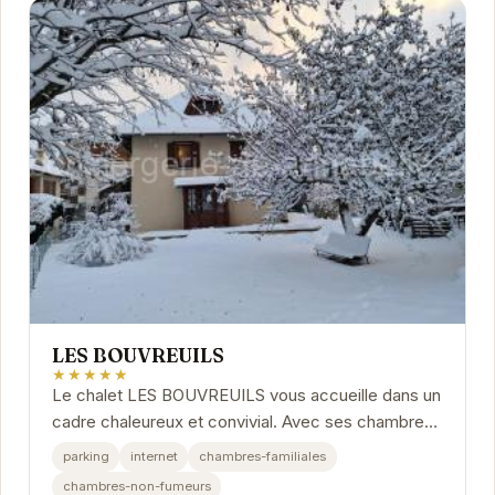
LES BOUVREUILS
★★★★★
Le chalet LES BOUVREUILS vous accueille dans un
cadre chaleureux et convivial. Avec ses chambres
spacieuses et son ambiance montagnarde, il est
parking
internet
chambres-familiales
le...
chambres-non-fumeurs