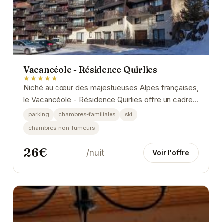
Vacancéole - Résidence Quirlies
★★★★★
Niché au cœur des majestueuses Alpes françaises,
le Vacancéole - Résidence Quirlies offre un cadre
idyllique pour des vacances inoubliables....
parking
chambres-familiales
ski
chambres-non-fumeurs
26€
/nuit
Voir l'offre