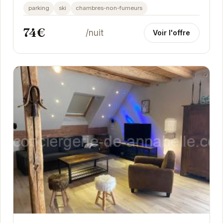
Profitez d'appartements confortables et bien
parking
ski
chambres-non-fumeurs
équipés,...
74€
/nuit
Voir l'offre