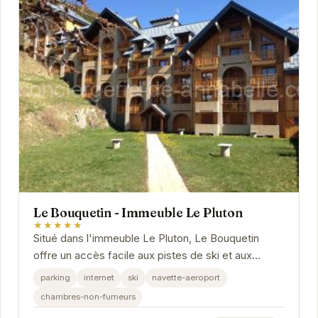
Le Bouquetin - Immeuble Le Pluton
★★★★★
Situé dans l'immeuble Le Pluton, Le Bouquetin
offre un accès facile aux pistes de ski et aux
activités de montagne. L'appartement dispose
parking
internet
ski
navette-aeroport
d'un...
chambres-non-fumeurs