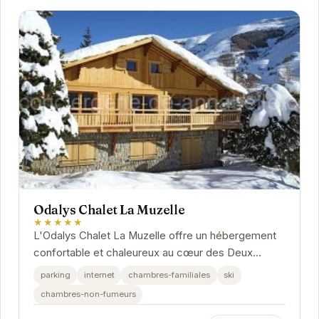
Odalys Chalet La Muzelle
★★★★★
L'Odalys Chalet La Muzelle offre un hébergement
confortable et chaleureux au cœur des Deux
Alpes. Profitez d'un accès facile aux pistes de ski
parking
internet
chambres-familiales
ski
et...
chambres-non-fumeurs