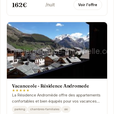
162€
/nuit
Voir l'offre
Vacanceole - Résidence Andromede
★★★★★
La Résidence Andromède offre des appartements
confortables et bien équipés pour vos vacances
aux Deux Alpes. Profitez de la proximité des
parking
chambres-familiales
ski
pistes...