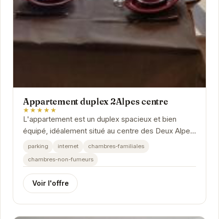
Appartement duplex 2Alpes centre
★★★★★
L'appartement est un duplex spacieux et bien
équipé, idéalement situé au centre des Deux Alpes.
Proche des commerces et des remontées...
parking
internet
chambres-familiales
chambres-non-fumeurs
Voir l'offre