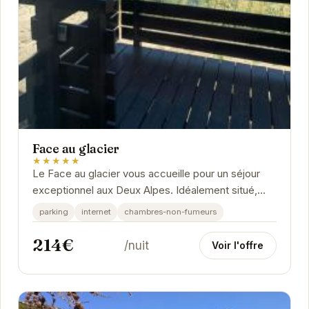
Face au glacier
★★★★★
Le Face au glacier vous accueille pour un séjour
exceptionnel aux Deux Alpes. Idéalement situé,
l'établissement permet un accès rapide aux...
parking
internet
chambres-non-fumeurs
214€
/nuit
Voir l'offre