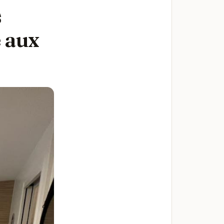
s
e aux