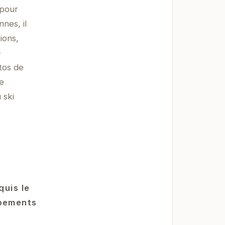
 pour
nes, il
ions,
-
tos de
re
 ski
quis le
ipements