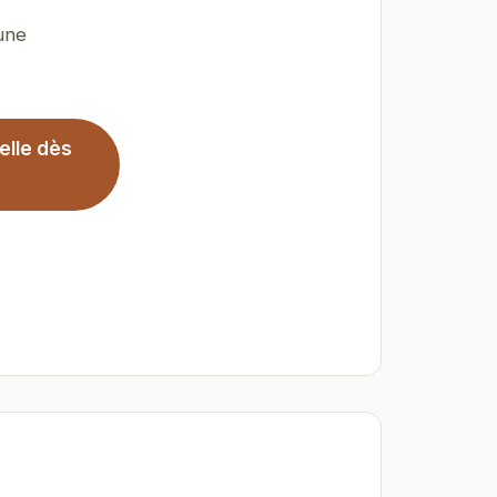
 une
elle dès