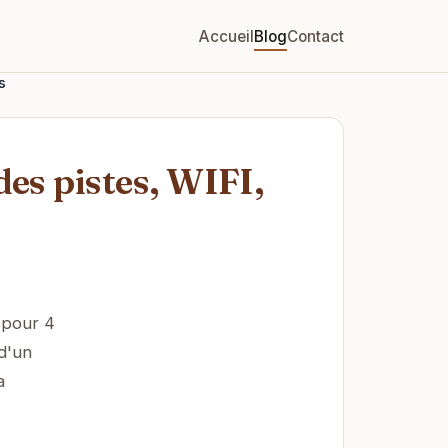
Accueil
Blog
Contact
s
des pistes, WIFI,
 pour 4
 d'un
a