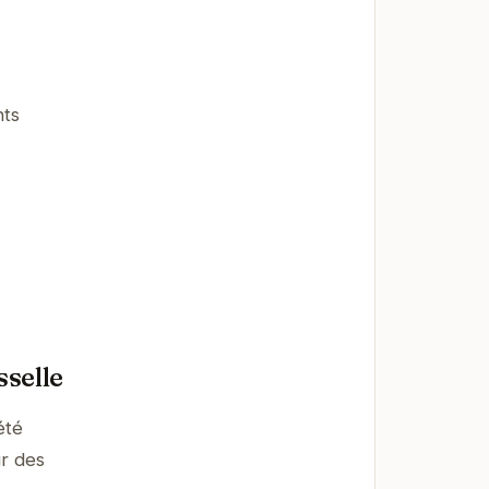
nts
sselle
été
ur des