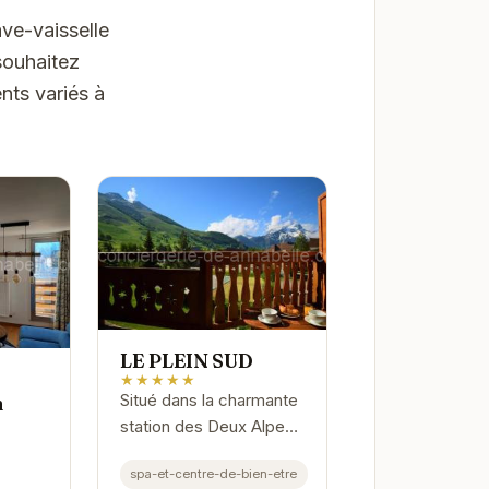
ave-vaisselle
souhaitez
nts variés à
LE PLEIN SUD
★★★★★
Situé dans la charmante
h
station des Deux Alpes,
LE PLEIN SUD vous
spa-et-centre-de-bien-etre
accueille dans un cadre