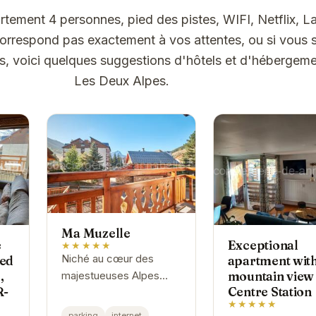
rtement 4 personnes, pied des pistes, WIFI, Netflix, L
orrespond pas exactement à vos attentes, ou si vous 
ns, voici quelques suggestions d'hôtels et d'hébergeme
Les Deux Alpes.
Ma Muzelle
e
Exceptional
★★★★★
Niché au cœur des
ied
apartment wit
,
mountain view
majestueuses Alpes
R-
Centre Station
françaises, Ma Muzelle
★★★★★
offre un cadre idyllique
parking
internet