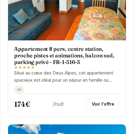
Appartement 8 pers, centre station,
proche pistes et animations, balcon sud,
parking privé - FR-1-516-5
★★★★★
Situé au cœur des Deux Alpes, cet appartement
spacieux est idéal pour un séjour en famille ou
entre amis. Proche des pistes de ski et des...
ski
174€
/nuit
Voir l'offre