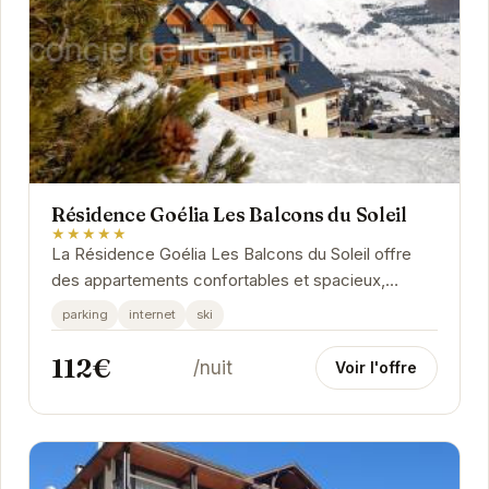
Résidence Goélia Les Balcons du Soleil
★★★★★
La Résidence Goélia Les Balcons du Soleil offre
des appartements confortables et spacieux,
idéalement situés pour profiter pleinement du
parking
internet
ski
domaine...
112€
/nuit
Voir l'offre