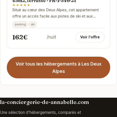
45m2, terrasse - FR-1-546-21
★★★★★
Situé au cœur des Deux Alpes, cet appartement
offre un accès facile aux pistes de ski et aux
nombreuses activités de la station. Avec une...
parking
ski
162€
/nuit
Voir l'offre
Voir tous les hébergements à Les Deux
Alpes
la-conciergerie-de-annabelle.com
Une sélection d'hébergements, comparés et