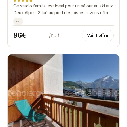
★★★★★
Ce studio familial est idéal pour un séjour au ski aux
Deux Alpes. Situé au pied des pistes, il vous offre
un accès direct aux joies de la...
ski
96€
/nuit
Voir l'offre