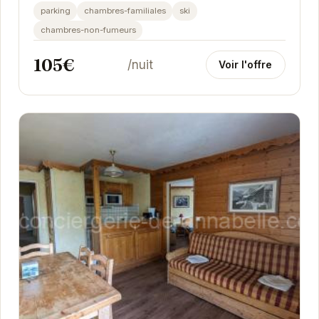
activités de montagne. Avec son ambiance...
parking
chambres-familiales
ski
chambres-non-fumeurs
105€
/nuit
Voir l'offre