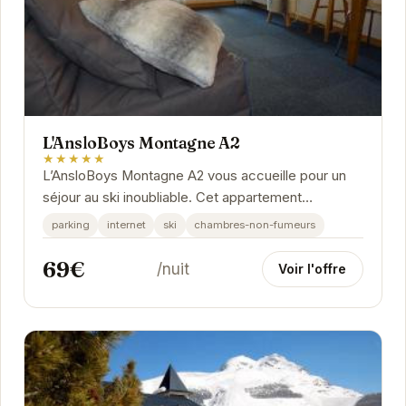
L'AnsloBoys Montagne A2
★★★★★
L’AnsloBoys Montagne A2 vous accueille pour un
séjour au ski inoubliable. Cet appartement
confortable et bien équipé offre un accès direct
parking
internet
ski
chambres-non-fumeurs
aux...
69€
/nuit
Voir l'offre