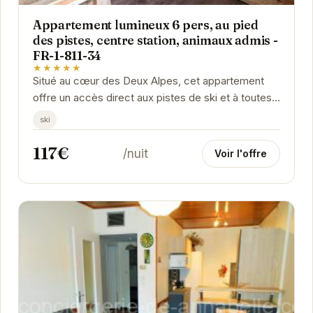
Appartement lumineux 6 pers, au pied
des pistes, centre station, animaux admis -
FR-1-811-34
★★★★★
Situé au cœur des Deux Alpes, cet appartement
offre un accès direct aux pistes de ski et à toutes
les commodités de la station. Spacieux et...
ski
117€
/nuit
Voir l'offre