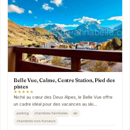
Belle Vue, Calme, Centre Station, Pied des
pistes
★★★★★
Niché au cœur des Deux Alpes, le Belle Vue offre
un cadre idéal pour des vacances au ski
inoubliables. Son emplacement privilégié, au pied
parking
chambres-familiales
ski
des...
chambres-non-fumeurs