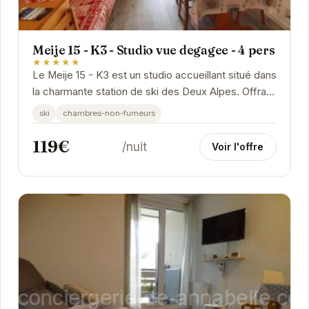
Meije 15 - K3 - Studio vue degagee - 4 pers
★★★★★
Le Meije 15 - K3 est un studio accueillant situé dans
la charmante station de ski des Deux Alpes. Offrant
une vue imprenable sur les montagnes...
ski
chambres-non-fumeurs
119€
/nuit
Voir l'offre