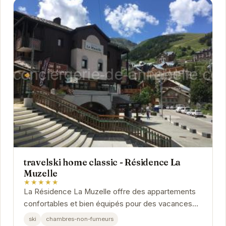
travelski home classic - Résidence La
Muzelle
★★★★★
La Résidence La Muzelle offre des appartements
confortables et bien équipés pour des vacances
réussies aux Deux Alpes. Profitez de la proximité...
ski
chambres-non-fumeurs