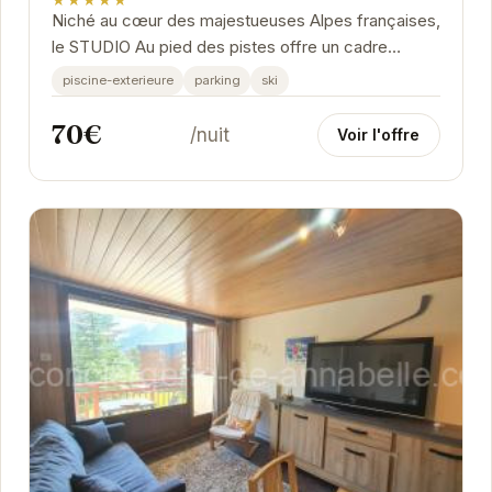
Niché au cœur des majestueuses Alpes françaises,
le STUDIO Au pied des pistes offre un cadre
idyllique pour des vacances inoubliables.
piscine-exterieure
parking
ski
70€
/nuit
Voir l'offre