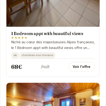
1 Bedroom appt with beautiful views
★★★★★
Niché au cœur des majestueuses Alpes françaises,
le 1 Bedroom appt with beautiful views offre un
cadre idyllique pour des vacances inoubliables....
ski
chambres-non-fumeurs
68€
/nuit
Voir l'offre