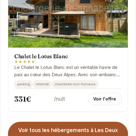
Chalet le Lotus Blanc
★★★★★
Le Chalet le Lotus Blanc est un véritable havre de
paix au cœur des Deux Alpes. Avec son ambiance
chaleureuse et ses équipements modernes, il...
parking
internet
chambres-non-fumeurs
331€
/nuit
Voir l'offre
Voir tous les hébergements à Les Deux