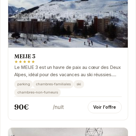
MEIJE 3
★★★★★
Le MEIJE 3 est un havre de paix au cœur des Deux
Alpes, idéal pour des vacances au ski réussies.
Proposant des chambres familiales et non-
parking
chambres-familiales
ski
fumeurs,...
chambres-non-fumeurs
90€
/nuit
Voir l'offre