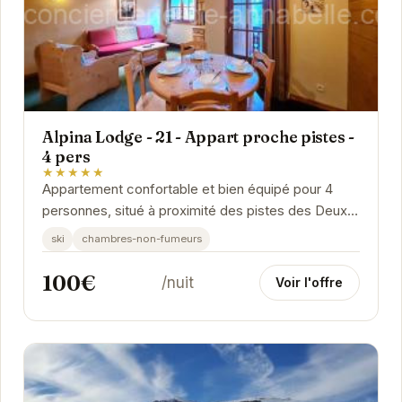
Alpina Lodge - 21 - Appart proche pistes -
4 pers
★★★★★
Appartement confortable et bien équipé pour 4
personnes, situé à proximité des pistes des Deux
Alpes. Idéal pour un séjour au ski réussi.
ski
chambres-non-fumeurs
100€
/nuit
Voir l'offre