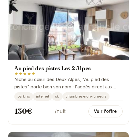
Au pied des pistes Les 2 Alpes
★★★★★
Niché au cœur des Deux Alpes, "Au pied des
pistes" porte bien son nom : l'accès direct aux
pistes de ski est un atout majeur pour les amateurs
parking
internet
ski
chambres-non-fumeurs
de...
130€
/nuit
Voir l'offre