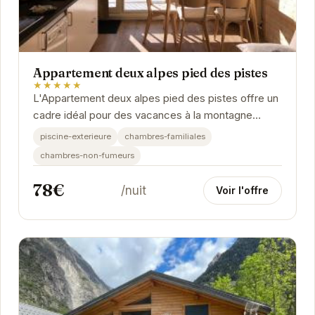
Appartement deux alpes pied des pistes
★★★★★
L'Appartement deux alpes pied des pistes offre un
cadre idéal pour des vacances à la montagne
réussies. Situé à proximité des pistes, cet...
piscine-exterieure
chambres-familiales
chambres-non-fumeurs
78€
/nuit
Voir l'offre