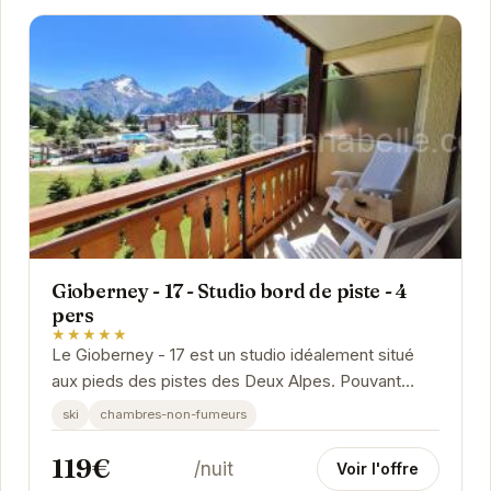
Gioberney - 17 - Studio bord de piste - 4
pers
★★★★★
Le Gioberney - 17 est un studio idéalement situé
aux pieds des pistes des Deux Alpes. Pouvant
accueillir jusqu'à 4 personnes, il offre un accès...
ski
chambres-non-fumeurs
119€
/nuit
Voir l'offre