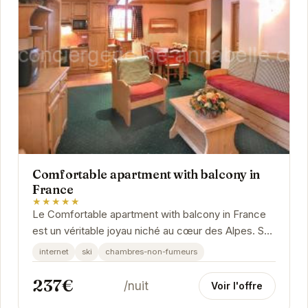
Comfortable apartment with balcony in
France
★★★★★
Le Comfortable apartment with balcony in France
est un véritable joyau niché au cœur des Alpes. Son
emplacement privilégié offre un accès...
internet
ski
chambres-non-fumeurs
237€
/nuit
Voir l'offre