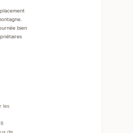
emplacement
 montagne.
journée bien
priétaires
 les
 8
aux de