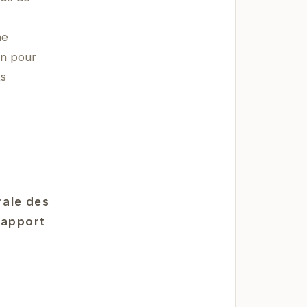
ne
on pour
ts
rale des
rapport
.