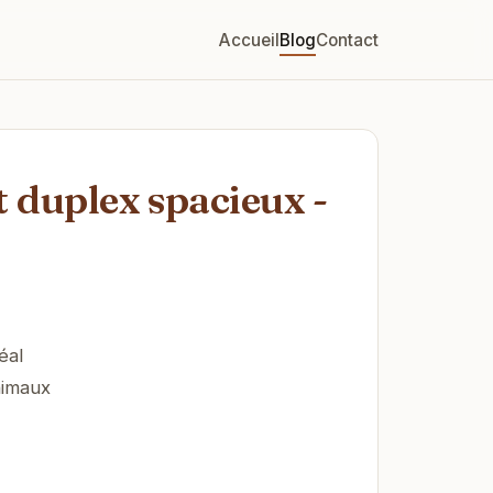
Accueil
Blog
Contact
 duplex spacieux -
éal
nimaux