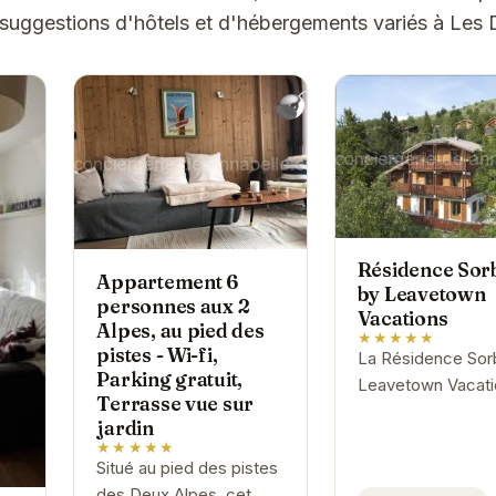
 suggestions d'hôtels et d'hébergements variés à Les 
Résidence Sor
Appartement 6
by Leavetown
personnes aux 2
Vacations
Alpes, au pied des
★★★★★
pistes - Wi-fi,
La Résidence Sorb
Parking gratuit,
Leavetown Vacati
Terrasse vue sur
est un véritable h
jardin
paix au cœur des
★★★★★
Alpes. Elle offre 
Situé au pied des pistes
appartements spa
des Deux Alpes, cet