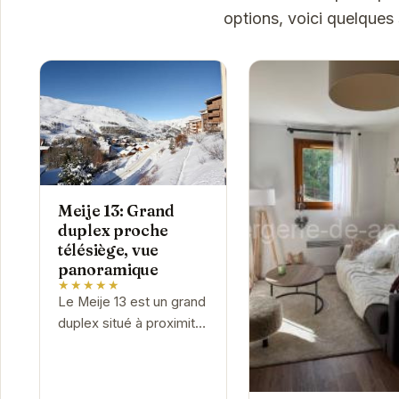
options, voici quelques
Meije 13: Grand
duplex proche
télésiège, vue
panoramique
★★★★★
Le Meije 13 est un grand
duplex situé à proximité
immédiate des
remontées mécaniques
des Deux Alpes. Offrant