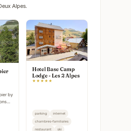
Deux Alpes.
Hotel Base Camp
bier
Lodge - Les 2 Alpes
★★★★★
ier by
ons
avre de
parking
internet
 Deux
chambres-familiales
des
restaurant
ski
cieux