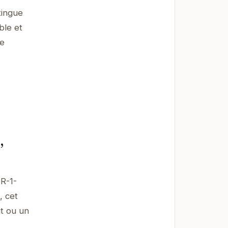
tingue
ble et
ce
,
FR-1-
, cet
t ou un