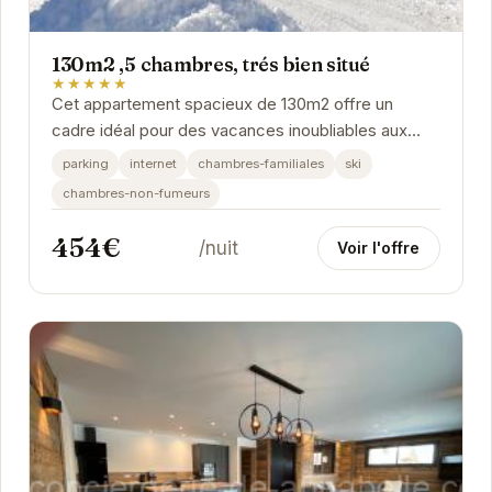
130m2 ,5 chambres, trés bien situé
★★★★★
Cet appartement spacieux de 130m2 offre un
cadre idéal pour des vacances inoubliables aux
Deux Alpes. Avec 5 chambres confortables, un
parking
internet
chambres-familiales
ski
accès facile...
chambres-non-fumeurs
454€
/nuit
Voir l'offre