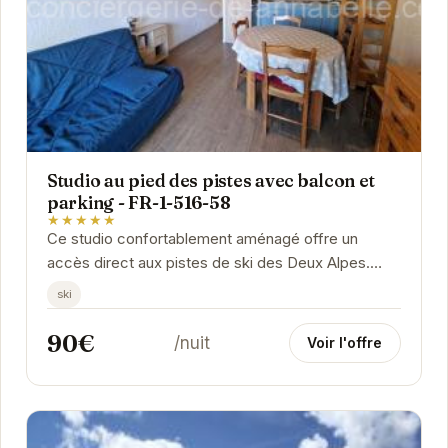
Studio au pied des pistes avec balcon et
parking - FR-1-516-58
★★★★★
Ce studio confortablement aménagé offre un
accès direct aux pistes de ski des Deux Alpes.
Avec son balcon privé, vous pourrez profiter d'une
ski
vue...
90€
/nuit
Voir l'offre