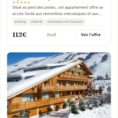
★★★★★
Situé au pied des pistes, cet appartement offre un
accès facile aux remontées mécaniques et aux
activités de la station. Il dispose d'un balcon...
parking
internet
chambres-non-fumeurs
112€
/nuit
Voir l'offre