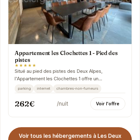
Appartement les Clochettes 1 - Pied des
pistes
★★★★★
Situé au pied des pistes des Deux Alpes,
l'Appartement les Clochettes 1 offre un
hébergement confortable et pratique. Avec un
parking
internet
chambres-non-fumeurs
accès facile aux...
262€
/nuit
Voir l'offre
Voir tous les hébergements à Les Deux