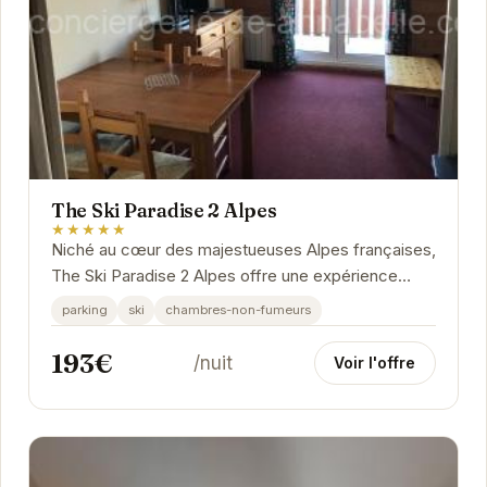
The Ski Paradise 2 Alpes
★★★★★
Niché au cœur des majestueuses Alpes françaises,
The Ski Paradise 2 Alpes offre une expérience
unique aux voyageurs en quête d'aventure et de...
parking
ski
chambres-non-fumeurs
193€
/nuit
Voir l'offre