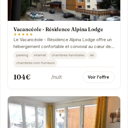
Vacancéole - Résidence Alpina Lodge
★★★★★
Le Vacancéole - Résidence Alpina Lodge offre un
hébergement confortable et convivial au cœur des
Deux Alpes. Idéalement situé pour les...
parking
internet
chambres-familiales
ski
chambres-non-fumeurs
104€
/nuit
Voir l'offre