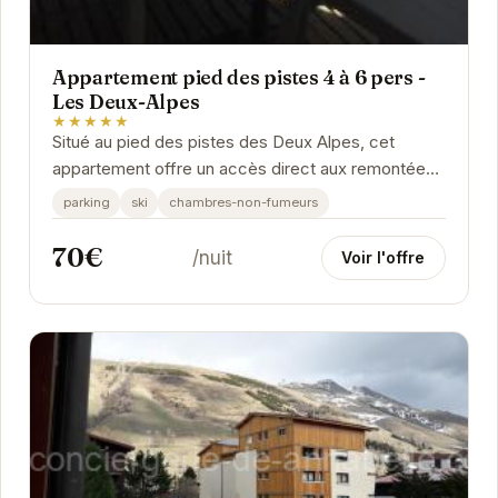
Appartement pied des pistes 4 à 6 pers -
Les Deux-Alpes
★★★★★
Situé au pied des pistes des Deux Alpes, cet
appartement offre un accès direct aux remontées
mécaniques et aux joies du ski. Avec une
parking
ski
chambres-non-fumeurs
capacité...
70€
/nuit
Voir l'offre