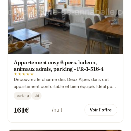
Appartement cosy 6 pers, balcon,
animaux admis, parking - FR-1-516-4
★★★★★
Découvrez le charme des Deux Alpes dans cet
appartement confortable et bien équipé. Idéal pour
les familles ou groupes d'amis, il offre un espace...
parking
ski
161€
/nuit
Voir l'offre