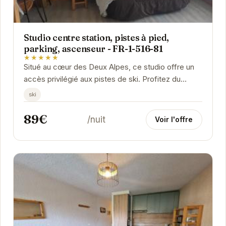
Studio centre station, pistes à pied,
parking, ascenseur - FR-1-516-81
★★★★★
Situé au cœur des Deux Alpes, ce studio offre un
accès privilégié aux pistes de ski. Profitez du
confort d'un parking et d'un ascenseur. Idéal...
ski
89€
/nuit
Voir l'offre