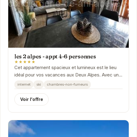
les 2 alpes - appt 4-6 personnes
★★★★★
Cet appartement spacieux et lumineux est le lieu
idéal pour vos vacances aux Deux Alpes. Avec une
capacité d'accueil de 4 à 6 personnes, il offre...
internet
ski
chambres-non-fumeurs
Voir l'offre