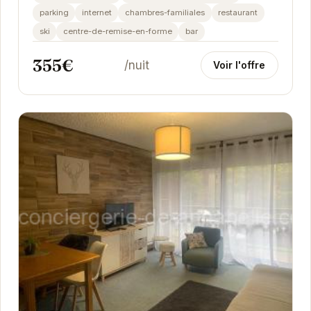
parking
internet
chambres-familiales
restaurant
ski
centre-de-remise-en-forme
bar
355€
/nuit
Voir l'offre