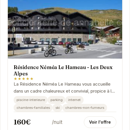
Résidence Néméa Le Hameau - Les Deux
Alpes
★★★★★
La Résidence Néméa Le Hameau vous accueille
dans un cadre chaleureux et convivial, propice à la
détente et au ressourcement. Profitez...
piscine-interieure
parking
internet
chambres-familiales
ski
chambres-non-fumeurs
160€
/nuit
Voir l'offre