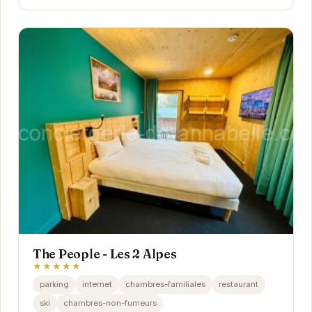
The People - Les 2 Alpes
★★★★★
parking
internet
chambres-familiales
restaurant
ski
chambres-non-fumeurs