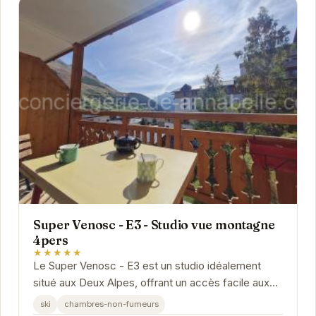
Super Venosc - E3 - Studio vue montagne
4pers
★★★★★
Le Super Venosc - E3 est un studio idéalement
situé aux Deux Alpes, offrant un accès facile aux
pistes de ski et aux nombreuses activités de la...
ski
chambres-non-fumeurs