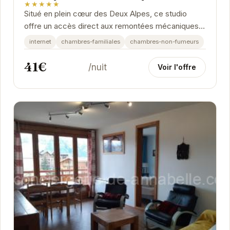
★★★★★
Situé en plein cœur des Deux Alpes, ce studio
offre un accès direct aux remontées mécaniques
et aux nombreuses activités de la station. Son...
internet
chambres-familiales
chambres-non-fumeurs
41€
/nuit
Voir l'offre