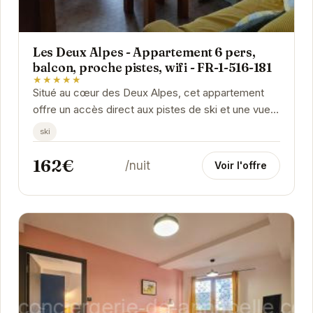
Les Deux Alpes - Appartement 6 pers,
balcon, proche pistes, wifi - FR-1-516-181
★★★★★
Situé au cœur des Deux Alpes, cet appartement
offre un accès direct aux pistes de ski et une vue
imprenable sur les montagnes. Avec son balcon,...
ski
162€
/nuit
Voir l'offre