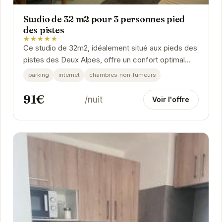
Studio de 32 m2 pour 3 personnes pied
des pistes
★★★★★
Ce studio de 32m2, idéalement situé aux pieds des
pistes des Deux Alpes, offre un confort optimal
pour 3 personnes. Son aménagement fonctionnel
parking
internet
chambres-non-fumeurs
et...
91€
/nuit
Voir l'offre