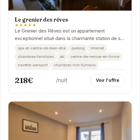
Le grenier des rêves
★★★★★
Le Grenier des Rêves est un appartement
exceptionnel situé dans la charmante station de ski
des Deux Alpes. Avec ses équipements haut de
spa-et-centre-de-bien-etre
parking
internet
gamme,...
chambres-familiales
ski
centre-de-remise-en-forme
navette-aeroport
chambres-non-fumeurs
218€
/nuit
Voir l'offre