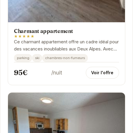
Charmant appartement
★★★★★
Ce charmant appartement offre un cadre idéal pour
des vacances inoubliables aux Deux Alpes. Avec
un accès facile aux pistes de ski et une vue...
parking
ski
chambres-non-fumeurs
95€
/nuit
Voir l'offre