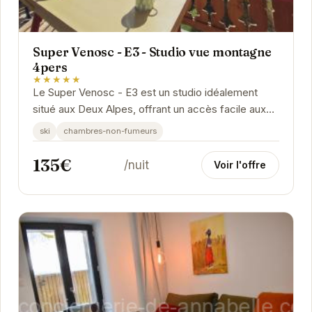
Super Venosc - E3 - Studio vue montagne
4pers
★★★★★
Le Super Venosc - E3 est un studio idéalement
situé aux Deux Alpes, offrant un accès facile aux
pistes de ski et aux nombreuses activités de la...
ski
chambres-non-fumeurs
135€
/nuit
Voir l'offre