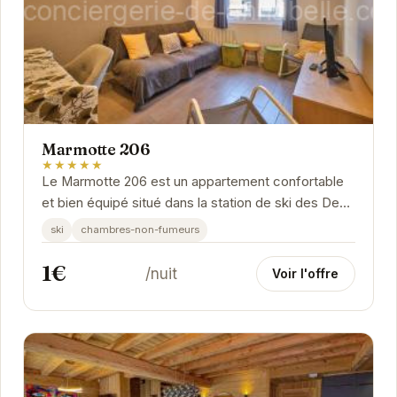
Marmotte 206
★★★★★
Le Marmotte 206 est un appartement confortable
et bien équipé situé dans la station de ski des Deux
Alpes. Il offre un accès facile aux pistes de...
ski
chambres-non-fumeurs
1€
/nuit
Voir l'offre