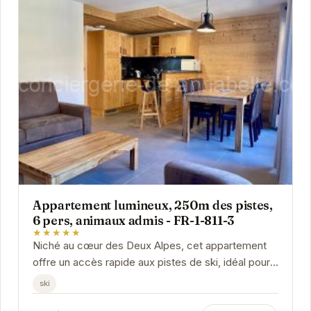
Appartement lumineux, 250m des pistes,
6 pers, animaux admis - FR-1-811-3
★★★★★
Niché au cœur des Deux Alpes, cet appartement
offre un accès rapide aux pistes de ski, idéal pour
les passionnés de glisse. Pouvant accueillir...
ski