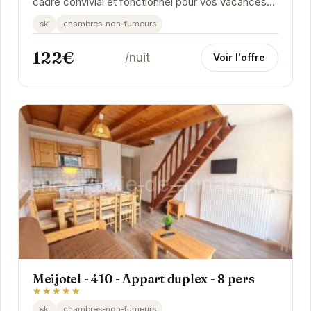
cadre convivial et fonctionnel pour vos vacances
aux Deux Alpes. Sa situation privilégiée proche...
ski
chambres-non-fumeurs
122€
/nuit
Voir l'offre
Meijotel - 410 - Appart duplex - 8 pers
★★★★★
ski
chambres-non-fumeurs