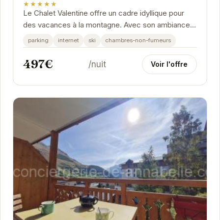
★★★★★
Le Chalet Valentine offre un cadre idyllique pour
des vacances à la montagne. Avec son ambiance
chaleureuse et ses équipements modernes, il est
parking
internet
ski
chambres-non-fumeurs
le...
497€
/nuit
Voir l'offre