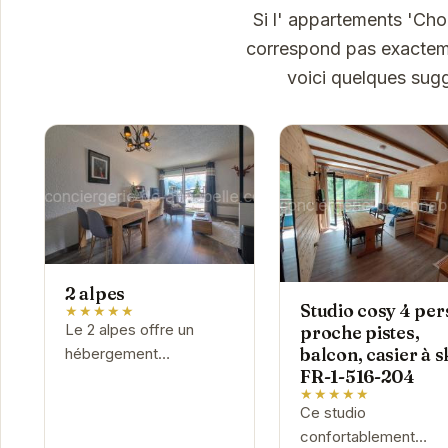
Si l' appartements 'Ch
correspond pas exactemen
voici quelques sug
2 alpes
Studio cosy 4 per
★★★★★
Le 2 alpes offre un
proche pistes,
balcon, casier à sk
hébergement
FR-1-516-204
confortable et convivial
★★★★★
au pied des pistes.
Ce studio
Profitez d'un accès
confortablement