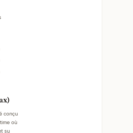
s
ax)
té conçu
ntime où
nt su