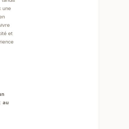
 tandis
c une
 en
vivre
ité et
rience
un
t au