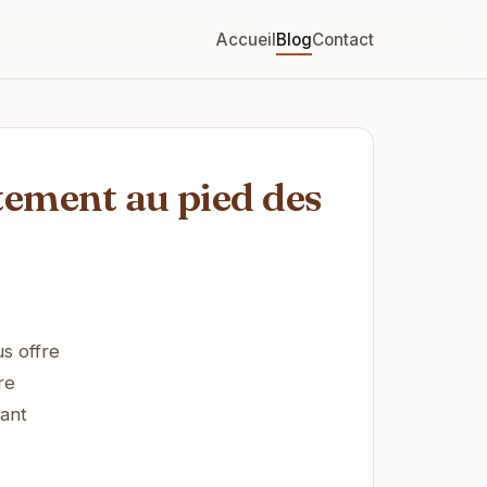
Accueil
Blog
Contact
tement au pied des
s offre
re
nant