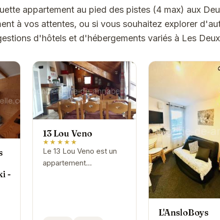
ouette appartement au pied des pistes (4 max) aux Deu
t à vos attentes, ou si vous souhaitez explorer d'aut
gestions d'hôtels et d'hébergements variés à Les Deux
13 Lou Veno
★★★★★
Le 13 Lou Veno est un
s
appartement
i -
confortable et bien
équipé situé dans la
charmante station de ski
des Deux Alpes. Il offre
L'AnsloBoys