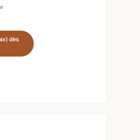
ur
ax) dès