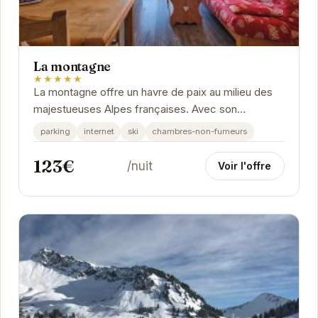
La montagne
★★★★★
La montagne offre un havre de paix au milieu des
majestueuses Alpes françaises. Avec son
emplacement idéal, ses équipements modernes et
parking
internet
ski
chambres-non-fumeurs
son...
123€
/nuit
Voir l'offre