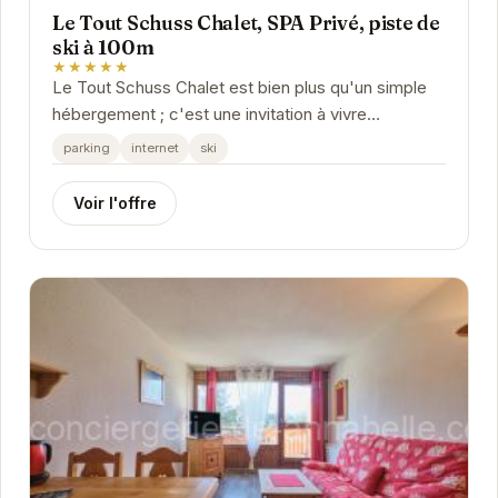
Le Tout Schuss Chalet, SPA Privé, piste de
ski à 100m
★★★★★
Le Tout Schuss Chalet est bien plus qu'un simple
hébergement ; c'est une invitation à vivre
pleinement la montagne. Son emplacement
parking
internet
ski
privilégié à...
Voir l'offre