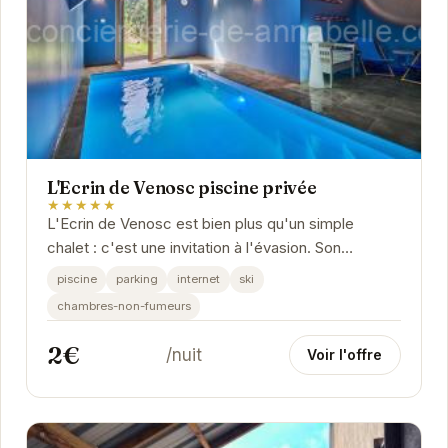
L'Ecrin de Venosc piscine privée
★★★★★
L'Ecrin de Venosc est bien plus qu'un simple
chalet : c'est une invitation à l'évasion. Son
emplacement privilégié aux Deux Alpes offre un...
piscine
parking
internet
ski
chambres-non-fumeurs
2€
/nuit
Voir l'offre