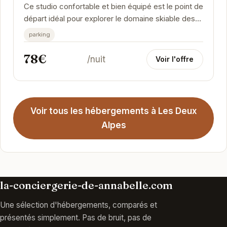
Ce studio confortable et bien équipé est le point de
départ idéal pour explorer le domaine skiable des
Deux Alpes. Proche des commerces et des...
parking
78€
/nuit
Voir l'offre
Voir tous les hébergements à Les Deux
Alpes
la-conciergerie-de-annabelle.com
Une sélection d'hébergements, comparés et
présentés simplement. Pas de bruit, pas de