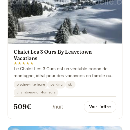
Chalet Les 3 Ours By Leavetown
Vacations
★★★★★
Le Chalet Les 3 Ours est un véritable cocon de
montagne, idéal pour des vacances en famille ou
entre amis. Son intérieur chaleureux et
piscine-interieure
parking
ski
confortable...
chambres-non-fumeurs
509€
/nuit
Voir l'offre