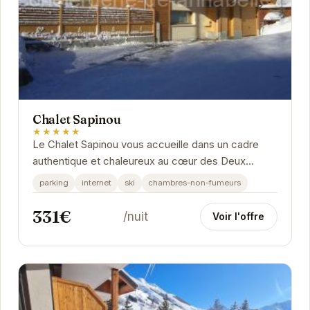
Chalet Sapinou
★★★★★
Le Chalet Sapinou vous accueille dans un cadre
authentique et chaleureux au cœur des Deux
Alpes. Profitez d'un séjour confortable avec des...
parking
internet
ski
chambres-non-fumeurs
331€
/nuit
Voir l'offre