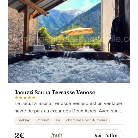
Jacuzzi Sauna Terrasse Venosc
★★★★★
Le Jacuzzi Sauna Terrasse Venosc est un véritable
havre de paix au cœur des Deux Alpes. Avec son
jacuzzi privé, son sauna relaxant et sa terrasse...
parking
internet
ski
chambres-non-fumeurs
2€
/nuit
Voir l'offre