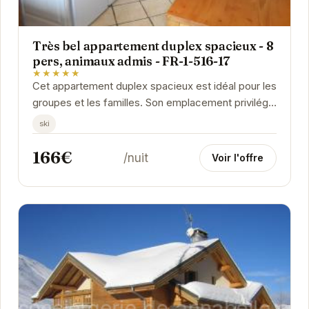
Très bel appartement duplex spacieux - 8
pers, animaux admis - FR-1-516-17
★★★★★
Cet appartement duplex spacieux est idéal pour les
groupes et les familles. Son emplacement privilégié
aux Deux Alpes offre un accès facile aux...
ski
166€
/nuit
Voir l'offre