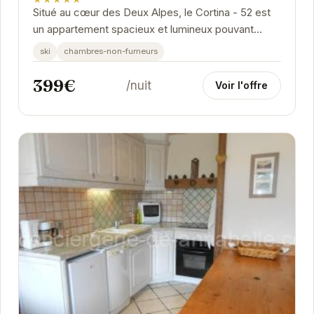
Situé au cœur des Deux Alpes, le Cortina - 52 est
un appartement spacieux et lumineux pouvant
accueillir jusqu'à 8 personnes. Son emplacement...
ski
chambres-non-fumeurs
399€
/nuit
Voir l'offre