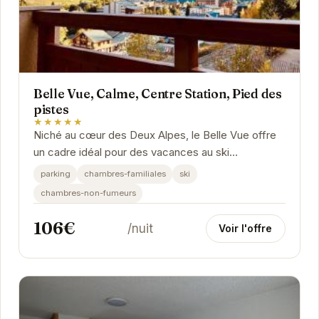
Belle Vue, Calme, Centre Station, Pied des
pistes
★★★★★
Niché au cœur des Deux Alpes, le Belle Vue offre
un cadre idéal pour des vacances au ski
inoubliables. Son emplacement privilégié, au pied
parking
chambres-familiales
ski
des...
chambres-non-fumeurs
106€
/nuit
Voir l'offre