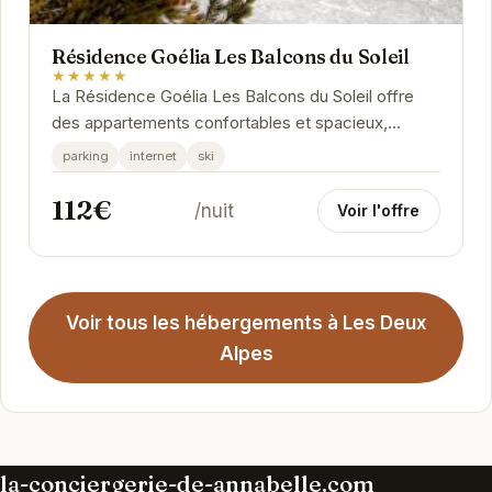
Résidence Goélia Les Balcons du Soleil
★★★★★
La Résidence Goélia Les Balcons du Soleil offre
des appartements confortables et spacieux,
idéalement situés pour profiter pleinement du
parking
internet
ski
domaine...
112€
/nuit
Voir l'offre
Voir tous les hébergements à Les Deux
Alpes
la-conciergerie-de-annabelle.com