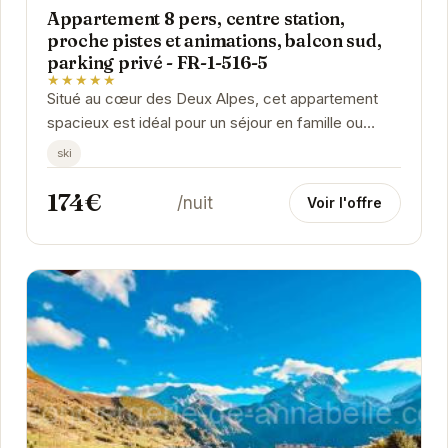
Appartement 8 pers, centre station,
proche pistes et animations, balcon sud,
parking privé - FR-1-516-5
★★★★★
Situé au cœur des Deux Alpes, cet appartement
spacieux est idéal pour un séjour en famille ou
entre amis. Proche des pistes de ski et des...
ski
174€
/nuit
Voir l'offre