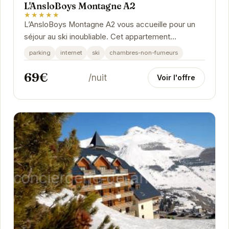
L'AnsloBoys Montagne A2
★★★★★
L’AnsloBoys Montagne A2 vous accueille pour un
séjour au ski inoubliable. Cet appartement
confortable et bien équipé offre un accès direct
parking
internet
ski
chambres-non-fumeurs
aux...
69€
/nuit
Voir l'offre