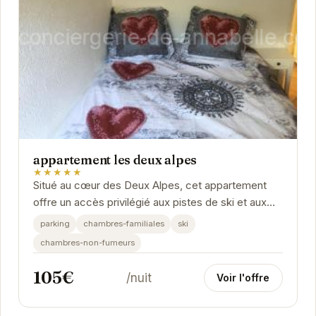
appartement les deux alpes
★★★★★
Situé au cœur des Deux Alpes, cet appartement
offre un accès privilégié aux pistes de ski et aux
activités de montagne. Avec son ambiance...
parking
chambres-familiales
ski
chambres-non-fumeurs
105€
/nuit
Voir l'offre