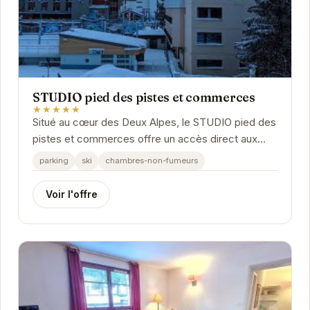
STUDIO pied des pistes et commerces
★★★★★
Situé au cœur des Deux Alpes, le STUDIO pied des
pistes et commerces offre un accès direct aux
pistes de ski et à de nombreux commerces. Idéal...
parking
ski
chambres-non-fumeurs
Voir l'offre