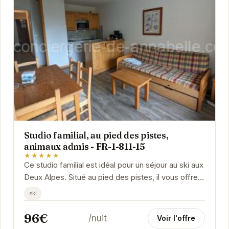
Studio familial, au pied des pistes,
animaux admis - FR-1-811-15
★★★★★
Ce studio familial est idéal pour un séjour au ski aux
Deux Alpes. Situé au pied des pistes, il vous offre
un accès direct aux joies de la...
ski
96€
/nuit
Voir l'offre