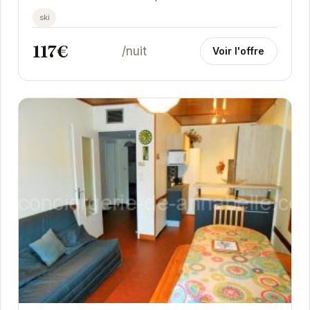
les commodités de la station. Spacieux et...
ski
117€
/nuit
Voir l'offre