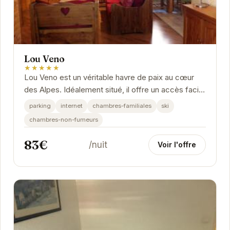
Lou Veno
★★★★★
Lou Veno est un véritable havre de paix au cœur
des Alpes. Idéalement situé, il offre un accès facile
aux pistes de ski et aux nombreuses...
parking
internet
chambres-familiales
ski
chambres-non-fumeurs
83€
/nuit
Voir l'offre