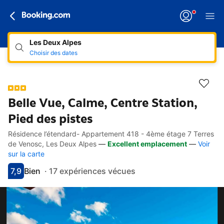
Les Deux Alpes
Choisir des dates
Belle Vue, Calme, Centre Station,
Pied des pistes
Résidence l’étendard- Appartement 418 - 4ème étage 7 Terres
Accès rapides
Aller à la description
Aller aux équipements
Aller aux hébergements
Aller aux conditions
de Venosc, Les Deux Alpes
—
Excellent emplacement
—
Voir
sur la carte
7,9
Bien
·
17 expériences vécues
Avec une note de 7.9
bien