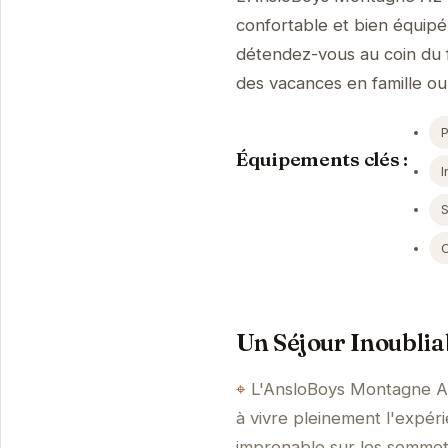
confortable et bien équipé 
détendez-vous au coin du f
des vacances en famille ou
Équipements clés :
I
S
Un Séjour Inoublia
L'AnsloBoys Montagne A2 
à vivre pleinement l'expér
imprenable sur les sommets