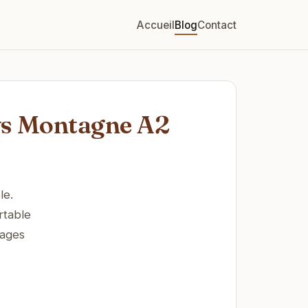
Accueil
Blog
Contact
ys Montagne A2
le.
rtable
sages