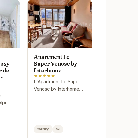
Apartment Le
cosy
Super Venosc by
r de
Interhome
★★★★★
1-
L'Apartment Le Super
Venosc by Interhome
e
est un véritable havre de
Alpes
paix au cœur des Alpes.
ment
Son emplacement
privilégié offre un accès
À
facile aux...
parking
ski