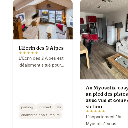
L'Ecrin des 2 Alpes
★★★★★
L’Ecrin des 2 Alpes est
idéalement situé pour
profiter pleinement du
domaine skiable. Cet
établissement offre un
Au Myosotis, cos
accès facile aux pistes
au pied des pistes
et une...
avec vue et cœur 
station
parking
internet
ski
★★★★★
chambres-non-fumeurs
L'appartement "Au
Myosotis" vous