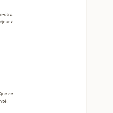
n-être.
éjour à
 Que ce
ité.