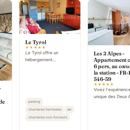
Le Tyrol
★★★★★
Le Tyrol offre un
Les 2 Alpes -
Appartement 
hébergement
6 pers, au cœu
confortable et élégant
la station - FR-
au cœur des Deux
546-59
Alpes. Avec ses
★★★★★
chambres spacieuses
y
Vivez l'expérienc
et bien équipées, il
unique des Deux 
de
constitue le...
parking
dans cet apparte
chambres-familiales
ski
confortable et
idéalement situé. 
chambres-non-fumeurs
proximité des