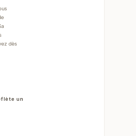
ous
de
Sa
s
vez dès
flète un