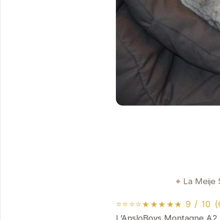
La Meije 
⭐⭐⭐⭐★★★★★ 9 / 10 (6
L’AnsloBoys Montagne A2 v