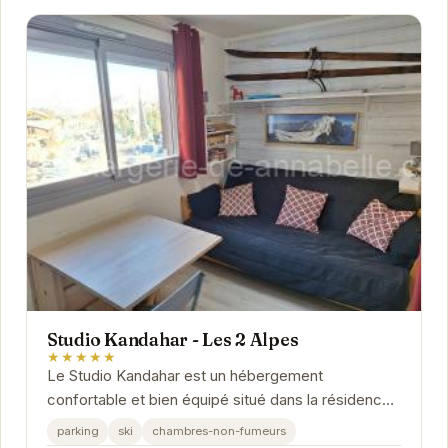
Studio Kandahar - Les 2 Alpes
★★★★★
Le Studio Kandahar est un hébergement
confortable et bien équipé situé dans la résidence
Kandahar aux Deux Alpes. À proximité des
parking
ski
chambres-non-fumeurs