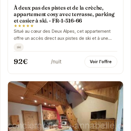
À deux pas des pistes et de la crèche,
appartement cosy avec terrasse, parking
et casier à ski. - FR-1-516-66
★★★★★
Situé au cœur des Deux Alpes, cet appartement
offre un accès direct aux pistes de ski et à une
crèche, idéal pour les familles. Son intérieur...
ski
92€
/nuit
Voir l'offre