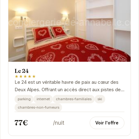
Le 24
★★★★★
Le 24 est un véritable havre de paix au cœur des
Deux Alpes. Offrant un accès direct aux pistes de
ski, cet établissement propose des...
parking
internet
chambres-familiales
ski
chambres-non-fumeurs
77€
/nuit
Voir l'offre