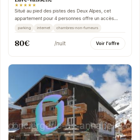
★★★★★
Situé au pied des pistes des Deux Alpes, cet
appartement pour 4 personnes offre un accès
direct aux joies des sports d'hiver. Après une
parking
internet
chambres-non-fumeurs
journée...
80€
/nuit
Voir l'offre