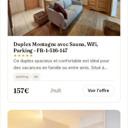
Duplex Montagne avec Sauna, Wifi,
Parking - FR-1-516-147
★★★★★
Ce duplex spacieux et confortable est idéal pour
des vacances en famille ou entre amis. Situé à
proximité des remontées mécaniques, il offre un...
parking
ski
157€
/nuit
Voir l'offre