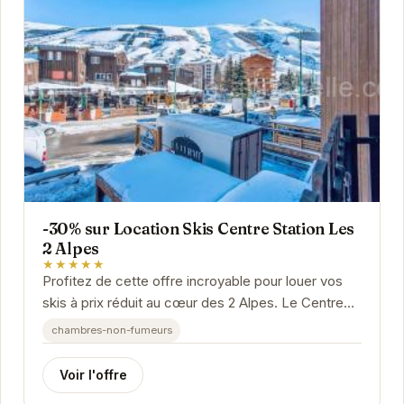
-30% sur Location Skis Centre Station Les
2 Alpes
★★★★★
Profitez de cette offre incroyable pour louer vos
skis à prix réduit au cœur des 2 Alpes. Le Centre
Station vous propose un large choix de...
chambres-non-fumeurs
Voir l'offre