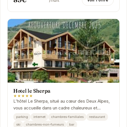
Hotel le Sherpa
★★★★★
L'hôtel Le Sherpa, situé au cœur des Deux Alpes,
vous accueille dans un cadre chaleureux et
convivial. Idéalement positionné à proximité des...
parking
internet
chambres-familiales
restaurant
ski
chambres-non-fumeurs
bar