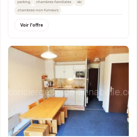
parking
chambres-familiales
ski
chambres-non-fumeurs
Voir l'offre