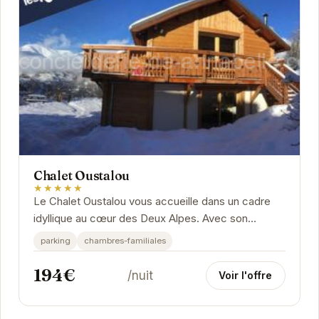
Chalet Oustalou
★★★★★
Le Chalet Oustalou vous accueille dans un cadre
idyllique au cœur des Deux Alpes. Avec son
ambiance chaleureuse et ses équipements
parking
chambres-familiales
modernes, il...
194€
/nuit
Voir l'offre