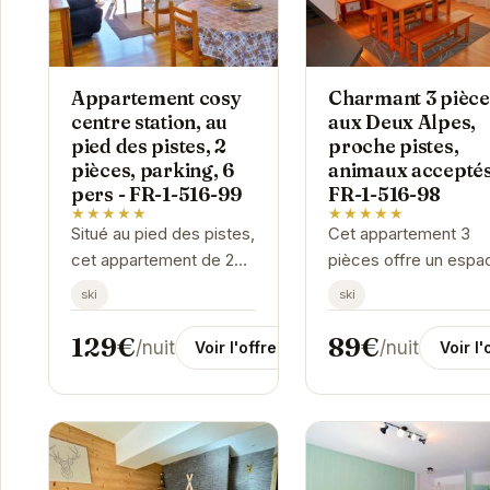
Appartement cosy
Charmant 3 pièce
centre station, au
aux Deux Alpes,
pied des pistes, 2
proche pistes,
pièces, parking, 6
animaux acceptés
pers - FR-1-516-99
FR-1-516-98
★★★★★
★★★★★
Situé au pied des pistes,
Cet appartement 3
cet appartement de 2
pièces offre un espa
pièces offre un accès
confortable et
ski
ski
direct aux joies du ski.
chaleureux pour votr
Pouvant accueillir
séjour au ski. Sa
129€
89€
/nuit
/nuit
Voir l'offre
Voir l'
jusqu'à 6 personnes, il
proximité avec les
est...
pistes est un atout
majeur,...