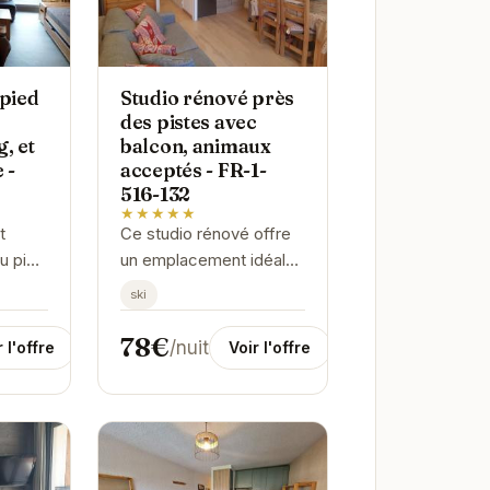
 pied
Studio rénové près
des pistes avec
, et
balcon, animaux
 -
acceptés - FR-1-
516-132
★★★★★
t
Ce studio rénové offre
u pied
un emplacement idéal
eux
pour les amoureux de la
ski
alcon,
montagne, à proximité
cuisine
des pistes des Deux
78€
/nuit
r l'offre
Voir l'offre
t le...
Alpes. Avec son balcon,
vous...