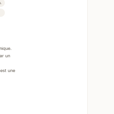
s.
nique.
par un
 est une