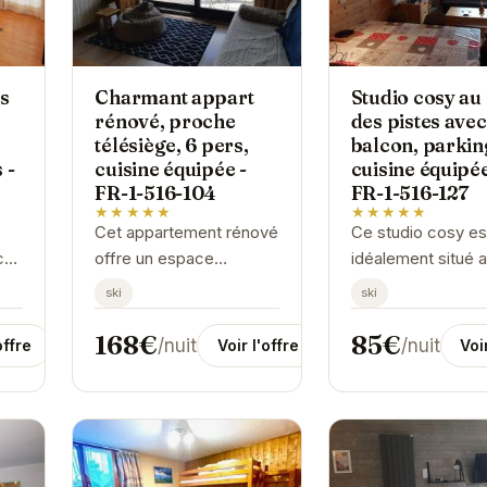
s
Charmant appart
Studio cosy au
rénové, proche
des pistes avec
télésiège, 6 pers,
balcon, parking
 -
cuisine équipée -
cuisine équipée
FR-1-516-104
FR-1-516-127
★★★★★
★★★★★
Cet appartement rénové
Ce studio cosy es
ce
offre un espace
idéalement situé a
convivial et confortable
des pistes des D
ski
ski
e
pour 6 personnes,
Alpes. Avec son b
idéalement situé à
son parking et sa 
168€
85€
/nuit
/nuit
offre
Voir l'offre
Voi
proximité du télésiège
équipée, il offre tou
du Diable aux...