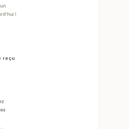
 un
rd'hui !
e reçu
ez
Les