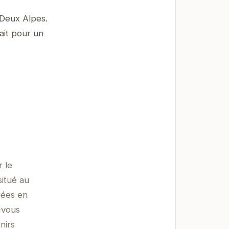
 Deux Alpes.
ait pour un
r le
situé au
gées en
-vous
nirs