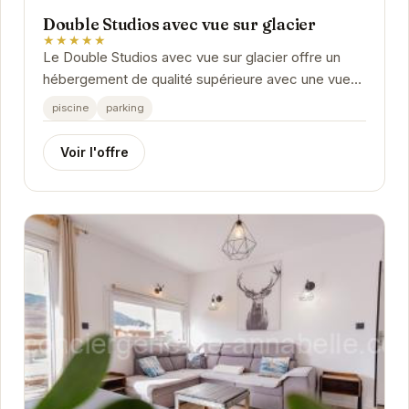
Double Studios avec vue sur glacier
★★★★★
Le Double Studios avec vue sur glacier offre un
hébergement de qualité supérieure avec une vue
imprenable sur les majestueux glaciers des
piscine
parking
Alpes....
Voir l'offre