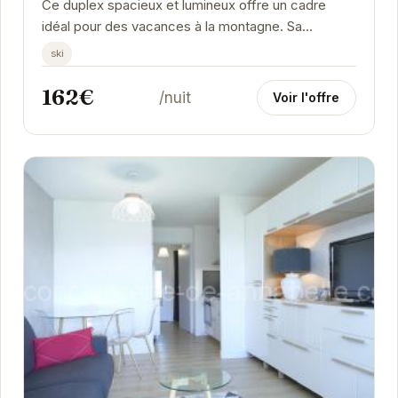
Ce duplex spacieux et lumineux offre un cadre
idéal pour des vacances à la montagne. Sa
proximité avec les pistes de ski en fait un choix
ski
parfait...
162€
/nuit
Voir l'offre