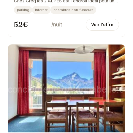
Chez Greg les 2 ALPES est l'endroit idéal pour un
séjour à la montagne réussi.
parking
internet
chambres-non-fumeurs
52€
/nuit
Voir l'offre