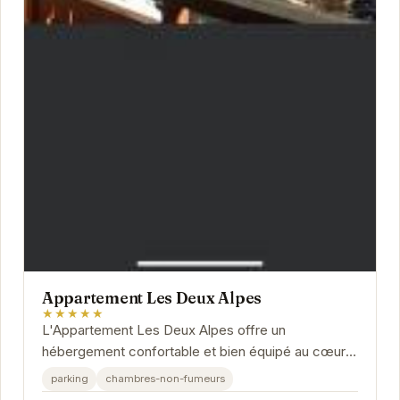
Appartement Les Deux Alpes
★★★★★
L'Appartement Les Deux Alpes offre un
hébergement confortable et bien équipé au cœur
de la station de ski. Profitez d'un accès facile aux
parking
chambres-non-fumeurs
pistes...