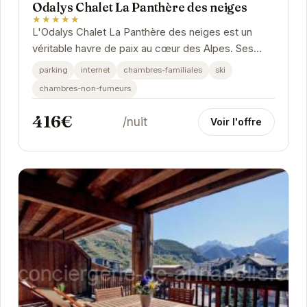
Odalys Chalet La Panthère des neiges
★★★★★
L'Odalys Chalet La Panthère des neiges est un
véritable havre de paix au cœur des Alpes. Ses
chambres confortables et chaleureuses offrent
parking
internet
chambres-familiales
ski
une vue...
chambres-non-fumeurs
416€
/nuit
Voir l'offre