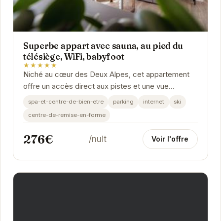
Superbe appart avec sauna, au pied du
télésiège, WiFi, babyfoot
★★★★★
Niché au cœur des Deux Alpes, cet appartement
offre un accès direct aux pistes et une vue
imprenable sur les montagnes. Détendez-vous
spa-et-centre-de-bien-etre
parking
internet
ski
dans le...
centre-de-remise-en-forme
276€
/nuit
Voir l'offre