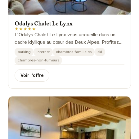
Odalys Chalet Le Lynx
★★★★★
L'Odalys Chalet Le Lynx vous accueille dans un
cadre idyllique au cœur des Deux Alpes. Profitez
du confort de ses chambres chaleureuses et
parking
internet
chambres-familiales
ski
bien...
chambres-non-fumeurs
Voir l'offre