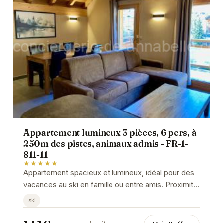
Appartement lumineux 3 pièces, 6 pers, à
250m des pistes, animaux admis - FR-1-
811-11
★★★★★
Appartement spacieux et lumineux, idéal pour des
vacances au ski en famille ou entre amis. Proximité
immédiate des pistes et des commerces....
ski