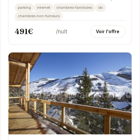
Idéalement situé à proximité des pistes de...
parking
internet
chambres-familiales
ski
chambres-non-fumeurs
491€
/nuit
Voir l'offre