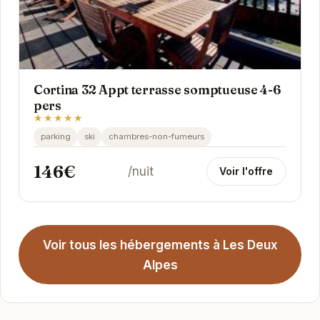
Cortina 32 Appt terrasse somptueuse 4-6
pers
★★★★★
parking
ski
chambres-non-fumeurs
146€
/nuit
Voir l'offre
Voir tous les hébergements à Les Deux
Alpes