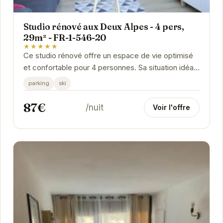
Studio rénové aux Deux Alpes - 4 pers,
29m² - FR-1-546-20
★★★★★
Ce studio rénové offre un espace de vie optimisé
et confortable pour 4 personnes. Sa situation idéale
aux Deux Alpes permet un accès rapide aux...
parking
ski
87€
/nuit
Voir l'offre