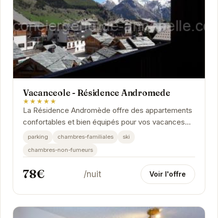
Vacanceole - Résidence Andromede
★★★★★
La Résidence Andromède offre des appartements
confortables et bien équipés pour vos vacances
aux Deux Alpes. Profitez de la proximité des
parking
chambres-familiales
ski
pistes...
chambres-non-fumeurs
78€
/nuit
Voir l'offre