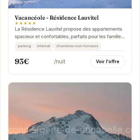
Vacancéole - Résidence Lauvitel
★★★★★
La Résidence Lauvitel propose des appartements
spacieux et confortables, parfaits pour les familles
et les groupes d'amis. Chaque appartement...
parking
internet
chambres-non-fumeurs
93€
/nuit
Voir l'offre