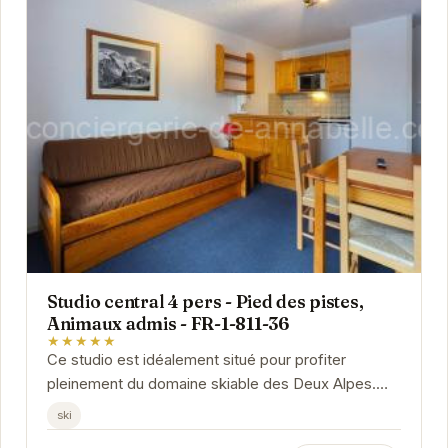
Studio central 4 pers - Pied des pistes,
Animaux admis - FR-1-811-36
★★★★★
Ce studio est idéalement situé pour profiter
pleinement du domaine skiable des Deux Alpes.
Proche des commerces et des restaurants, il offre
ski
tout...