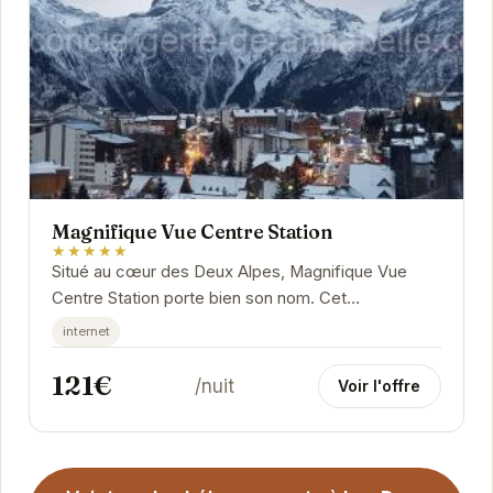
Magnifique Vue Centre Station
★★★★★
Situé au cœur des Deux Alpes, Magnifique Vue
Centre Station porte bien son nom. Cet
appartement offre des vues exceptionnelles et un
internet
accès facile...
121€
/nuit
Voir l'offre