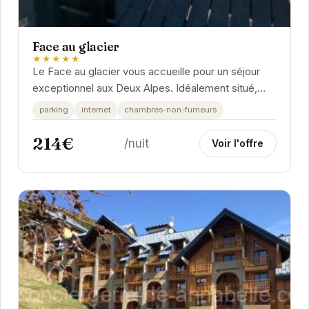
Face au glacier
★★★★★
Le Face au glacier vous accueille pour un séjour
exceptionnel aux Deux Alpes. Idéalement situé,
l'établissement permet un accès rapide aux...
parking
internet
chambres-non-fumeurs
214€
/nuit
Voir l'offre