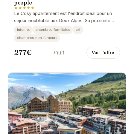
people
★★★★★
Le Cosy appartement est l'endroit idéal pour un
séjour inoubliable aux Deux Alpes. Sa proximité
avec les pistes de ski en fait un choix parfait...
internet
chambres-familiales
ski
chambres-non-fumeurs
277€
/nuit
Voir l'offre