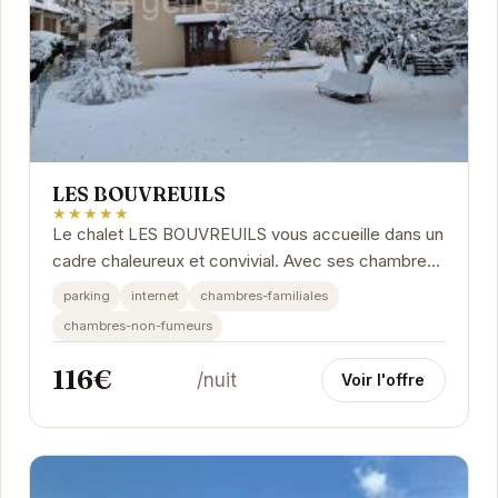
LES BOUVREUILS
★★★★★
Le chalet LES BOUVREUILS vous accueille dans un
cadre chaleureux et convivial. Avec ses chambres
spacieuses et son ambiance montagnarde, il est
parking
internet
chambres-familiales
le...
chambres-non-fumeurs
116€
/nuit
Voir l'offre