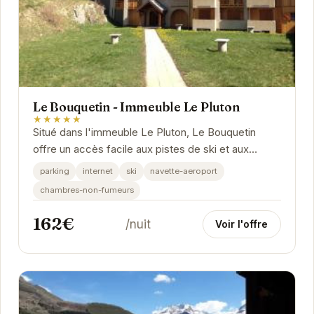
Le Bouquetin - Immeuble Le Pluton
★★★★★
Situé dans l'immeuble Le Pluton, Le Bouquetin
offre un accès facile aux pistes de ski et aux
activités de montagne. L'appartement dispose
parking
internet
ski
navette-aeroport
d'un...
chambres-non-fumeurs
162€
/nuit
Voir l'offre