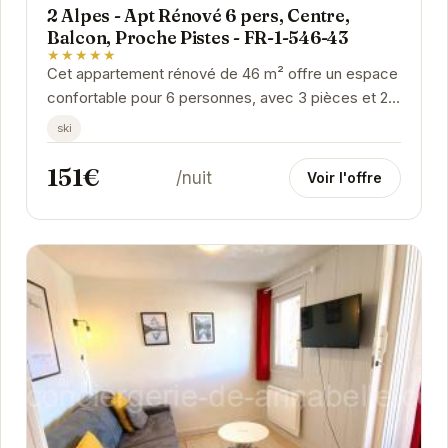
2 Alpes - Apt Rénové 6 pers, Centre,
Balcon, Proche Pistes - FR-1-546-43
★★★★★
Cet appartement rénové de 46 m² offre un espace
confortable pour 6 personnes, avec 3 pièces et 2
chambres. Idéalement situé au centre des Deux...
ski
151€
/nuit
Voir l'offre