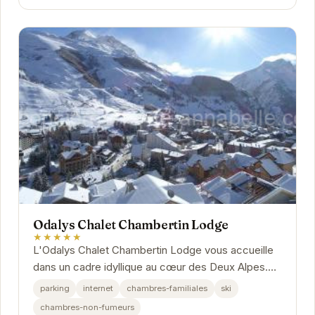
Odalys Chalet Chambertin Lodge
★★★★★
L'Odalys Chalet Chambertin Lodge vous accueille
dans un cadre idyllique au cœur des Deux Alpes.
Profitez du confort de ses chambres chaleureuses
parking
internet
chambres-familiales
ski
et...
chambres-non-fumeurs