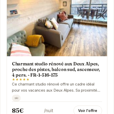
Charmant studio rénové aux Deux Alpes,
proche des pistes, balcon sud, ascenseur,
4 pers. - FR-1-516-175
★★★★★
Ce charmant studio rénové offre un cadre idéal
pour vos vacances aux Deux Alpes. Sa proximité
avec les pistes, son balcon sud et son ascenseur
ski
en...
85€
/nuit
Voir l'offre