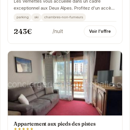
Les Vernettes vous accueille dans un cadre
exceptionnel aux Deux Alpes. Profitez d'un accès
facile aux pistes de ski et d'une ambiance
parking
ski
chambres-non-fumeurs
conviviale.
243€
/nuit
Voir l'offre
Appartement aux pieds des pistes
★★★★★