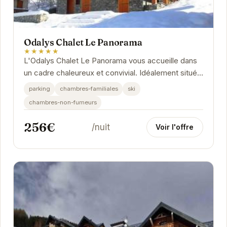
Odalys Chalet Le Panorama
★★★★★
L'Odalys Chalet Le Panorama vous accueille dans
un cadre chaleureux et convivial. Idéalement situé,
il offre un accès direct aux pistes de ski et...
parking
chambres-familiales
ski
chambres-non-fumeurs
256€
/nuit
Voir l'offre