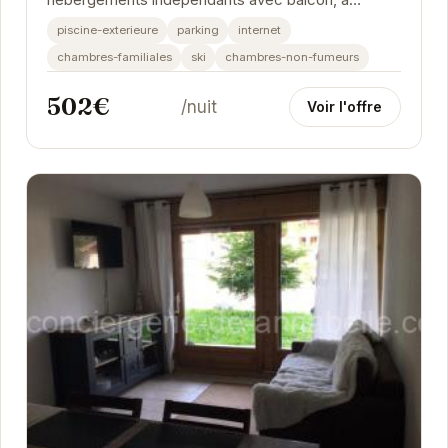
seulement 5 minutes à pied du centre-ville des
piscine-exterieure
parking
internet
Deux Alpes et...
chambres-familiales
ski
chambres-non-fumeurs
502€
/nuit
Voir l'offre