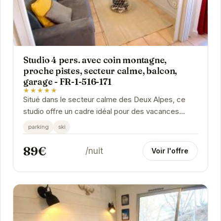
Studio 4 pers. avec coin montagne,
proche pistes, secteur calme, balcon,
garage - FR-1-516-171
★★★★★
Situé dans le secteur calme des Deux Alpes, ce
studio offre un cadre idéal pour des vacances
reposantes. À proximité des pistes de ski, il...
parking
ski
89€
/nuit
Voir l'offre