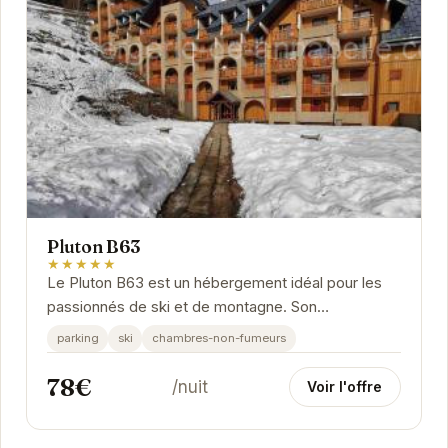
Pluton B63
★★★★★
Le Pluton B63 est un hébergement idéal pour les
passionnés de ski et de montagne. Son
emplacement privilégié offre un accès rapide aux
parking
ski
chambres-non-fumeurs
pistes...
78€
/nuit
Voir l'offre