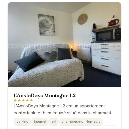
L'AnsloBoys Montagne L2
★★★★★
L'AnsloBoys Montagne L2 est un appartement
confortable et bien équipé situé dans la charmante
station de ski des Deux Alpes. Avec un accès
parking
internet
ski
chambres-non-fumeurs
facile...