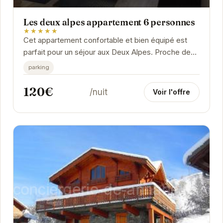
Les deux alpes appartement 6 personnes
★★★★★
Cet appartement confortable et bien équipé est
parfait pour un séjour aux Deux Alpes. Proche des
pistes et des commerces, il offre un cadre idéal...
parking
120€
/nuit
Voir l'offre