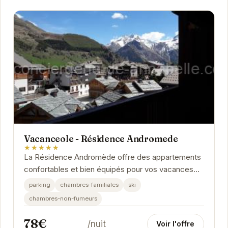
Vacanceole - Résidence Andromede
★★★★★
La Résidence Andromède offre des appartements
confortables et bien équipés pour vos vacances
aux Deux Alpes. Profitez de la proximité des
parking
chambres-familiales
ski
pistes...
chambres-non-fumeurs
78€
/nuit
Voir l'offre