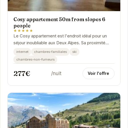
Cosy appartement 50m from slopes 6
people
★★★★★
Le Cosy appartement est l'endroit idéal pour un
séjour inoubliable aux Deux Alpes. Sa proximité
avec les pistes de ski en fait un choix parfait...
internet
chambres-familiales
ski
chambres-non-fumeurs
277€
/nuit
Voir l'offre