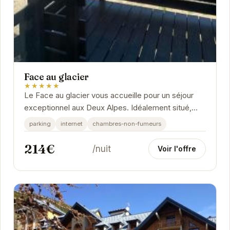
Face au glacier
★★★★★
Le Face au glacier vous accueille pour un séjour
exceptionnel aux Deux Alpes. Idéalement situé,
l'établissement permet un accès rapide aux...
parking
internet
chambres-non-fumeurs
214€
/nuit
Voir l'offre