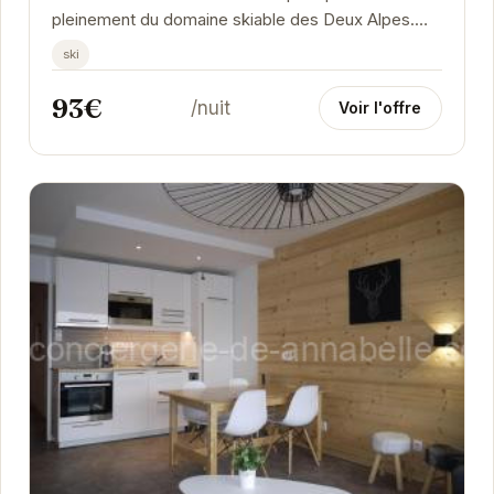
pleinement du domaine skiable des Deux Alpes.
Proche des commerces et des restaurants, il offre
ski
tout...
93€
/nuit
Voir l'offre