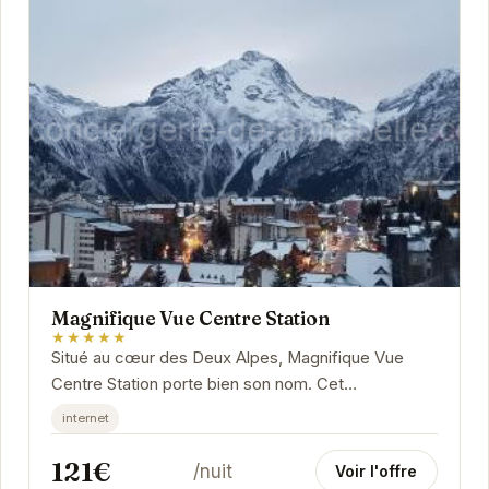
Magnifique Vue Centre Station
★★★★★
Situé au cœur des Deux Alpes, Magnifique Vue
Centre Station porte bien son nom. Cet
appartement offre des vues exceptionnelles et un
internet
accès facile...
121€
/nuit
Voir l'offre