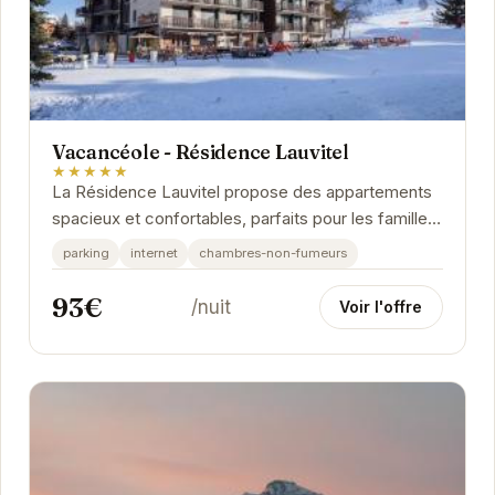
Vacancéole - Résidence Lauvitel
★★★★★
La Résidence Lauvitel propose des appartements
spacieux et confortables, parfaits pour les familles
et les groupes d'amis. Chaque appartement...
parking
internet
chambres-non-fumeurs
93€
/nuit
Voir l'offre