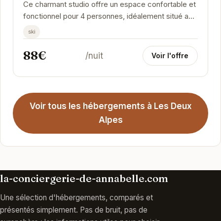
Ce charmant studio offre un espace confortable et
fonctionnel pour 4 personnes, idéalement situé au
pied des pistes des Deux Alpes. Avec un balcon...
ski
88€
/nuit
Voir l'offre
Voir tous les hébergements à Les Deux
Alpes
la-conciergerie-de-annabelle.com
Une sélection d'hébergements, comparés et
présentés simplement. Pas de bruit, pas de