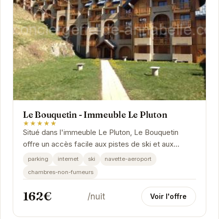
Le Bouquetin - Immeuble Le Pluton
★★★★★
Situé dans l'immeuble Le Pluton, Le Bouquetin
offre un accès facile aux pistes de ski et aux
activités de montagne. L'appartement dispose
parking
internet
ski
navette-aeroport
d'un...
chambres-non-fumeurs
162€
/nuit
Voir l'offre