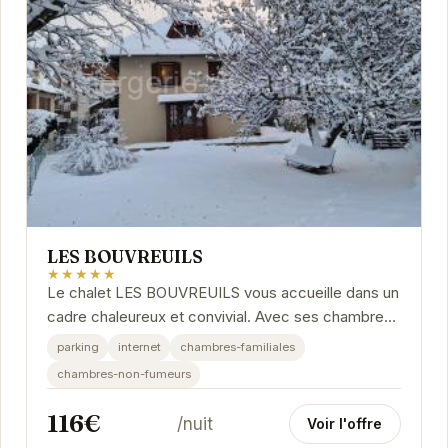
LES BOUVREUILS
★★★★★
Le chalet LES BOUVREUILS vous accueille dans un
cadre chaleureux et convivial. Avec ses chambres
spacieuses et son ambiance montagnarde, il est
parking
internet
chambres-familiales
le...
chambres-non-fumeurs
116€
/nuit
Voir l'offre