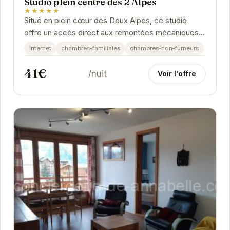
Studio plein centre des 2 Alpes
★★★★★
Situé en plein cœur des Deux Alpes, ce studio
offre un accès direct aux remontées mécaniques
et aux nombreuses activités de la station. Son...
internet
chambres-familiales
chambres-non-fumeurs
41€
/nuit
Voir l'offre