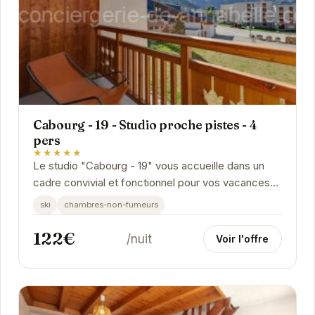
Cabourg - 19 - Studio proche pistes - 4
pers
★★★★★
Le studio "Cabourg - 19" vous accueille dans un
cadre convivial et fonctionnel pour vos vacances
aux Deux Alpes. Sa situation privilégiée proche...
ski
chambres-non-fumeurs
122€
/nuit
Voir l'offre