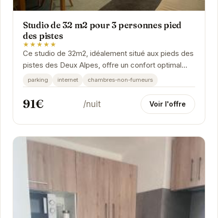
Studio de 32 m2 pour 3 personnes pied
des pistes
★★★★★
Ce studio de 32m2, idéalement situé aux pieds des
pistes des Deux Alpes, offre un confort optimal
pour 3 personnes. Son aménagement fonctionnel
parking
internet
chambres-non-fumeurs
et...
91€
/nuit
Voir l'offre