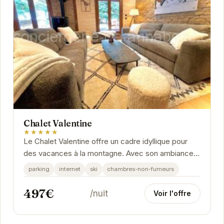
Chalet Valentine
★★★★★
Le Chalet Valentine offre un cadre idyllique pour
des vacances à la montagne. Avec son ambiance
chaleureuse et ses équipements modernes, il est
parking
internet
ski
chambres-non-fumeurs
le...
497€
/nuit
Voir l'offre