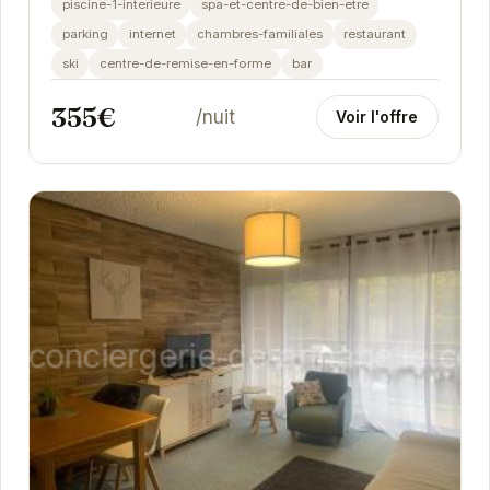
piscine-1-interieure
spa-et-centre-de-bien-etre
parking
internet
chambres-familiales
restaurant
ski
centre-de-remise-en-forme
bar
355€
/nuit
Voir l'offre