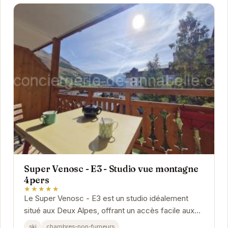
Super Venosc - E3 - Studio vue montagne
4pers
★★★★★
Le Super Venosc - E3 est un studio idéalement
situé aux Deux Alpes, offrant un accès facile aux
pistes de ski et aux nombreuses activités de la...
ski
chambres-non-fumeurs