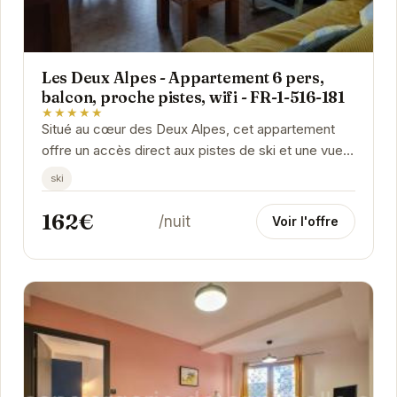
Les Deux Alpes - Appartement 6 pers,
balcon, proche pistes, wifi - FR-1-516-181
★★★★★
Situé au cœur des Deux Alpes, cet appartement
offre un accès direct aux pistes de ski et une vue
imprenable sur les montagnes. Avec son balcon,...
ski
162€
/nuit
Voir l'offre