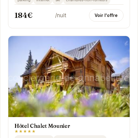
parking
internet
ski
chambres-non-fumeurs
184€
/nuit
Voir l'offre
Hôtel Chalet Mounier
★★★★★