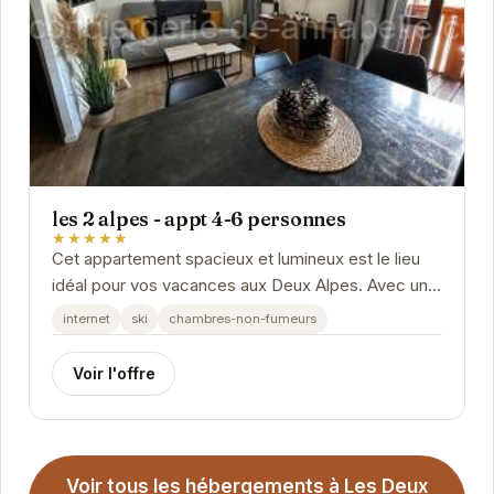
les 2 alpes - appt 4-6 personnes
★★★★★
Cet appartement spacieux et lumineux est le lieu
idéal pour vos vacances aux Deux Alpes. Avec une
capacité d'accueil de 4 à 6 personnes, il offre...
internet
ski
chambres-non-fumeurs
Voir l'offre
Voir tous les hébergements à Les Deux