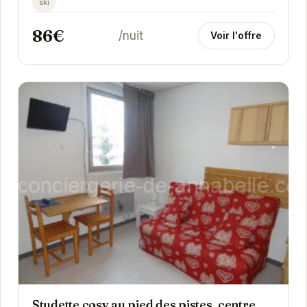
ski
balcon...
86€
/nuit
Voir l'offre
Studette cosy au pied des pistes, centre