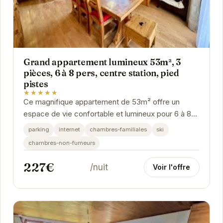
Grand appartement lumineux 53m², 3
pièces, 6 à 8 pers, centre station, pied
pistes
★★★★★
Ce magnifique appartement de 53m² offre un
espace de vie confortable et lumineux pour 6 à 8
personnes. Situé au cœur des Deux Alpes, au pied
parking
internet
chambres-familiales
ski
des...
chambres-non-fumeurs
227€
/nuit
Voir l'offre