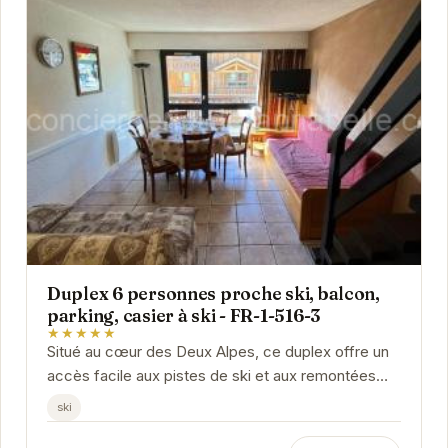
Duplex 6 personnes proche ski, balcon,
parking, casier à ski - FR-1-516-3
★★★★★
Situé au cœur des Deux Alpes, ce duplex offre un
accès facile aux pistes de ski et aux remontées
mécaniques. Avec son balcon, son parking et son...
ski