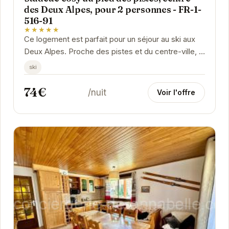
des Deux Alpes, pour 2 personnes - FR-1-
516-91
★★★★★
Ce logement est parfait pour un séjour au ski aux
Deux Alpes. Proche des pistes et du centre-ville, il
offre tout le confort nécessaire pour deux...
ski
74€
/nuit
Voir l'offre