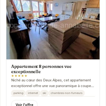
Appartement 8 personnes vue
exceptionnelle
★★★★★
Niché au cœur des Deux Alpes, cet appartement
exceptionnel offre une vue panoramique à couper
le souffle. Pouvant accueillir jusqu'à 8 personnes,...
parking
internet
ski
chambres-non-fumeurs
Voir l'offre