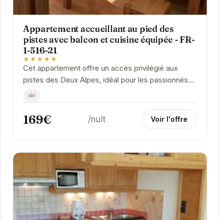
Appartement accueillant au pied des
pistes avec balcon et cuisine équipée - FR-
1-516-21
★★★★★
Cet appartement offre un accès privilégié aux
pistes des Deux Alpes, idéal pour les passionnés
de ski. Le balcon offre une vue imprenable sur...
ski
169€
/nuit
Voir l'offre