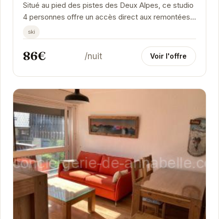
Situé au pied des pistes des Deux Alpes, ce studio
4 personnes offre un accès direct aux remontées
mécaniques. Avec un parking privé et un...
ski
86€
/nuit
Voir l'offre