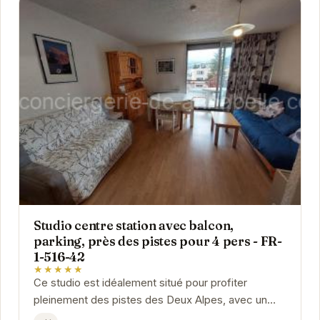
Studio centre station avec balcon,
parking, près des pistes pour 4 pers - FR-
1-516-42
★★★★★
Ce studio est idéalement situé pour profiter
pleinement des pistes des Deux Alpes, avec un
accès facile aux remontées mécaniques. Le