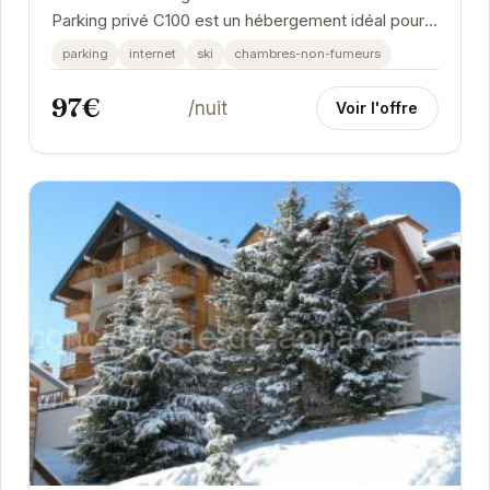
Parking privé C100 est un hébergement idéal pour
les voyageurs en quête de confort et de praticité...
parking
internet
ski
chambres-non-fumeurs
97€
/nuit
Voir l'offre