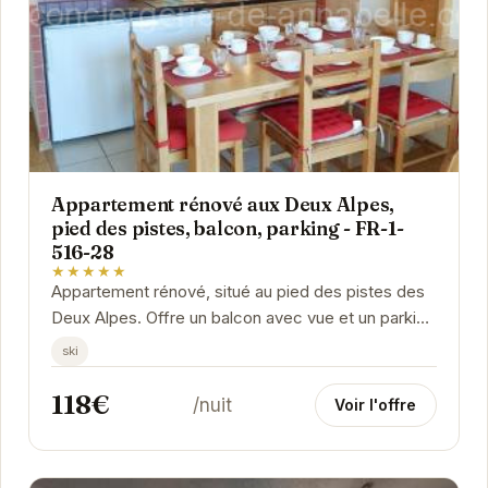
Appartement rénové aux Deux Alpes,
pied des pistes, balcon, parking - FR-1-
516-28
★★★★★
Appartement rénové, situé au pied des pistes des
Deux Alpes. Offre un balcon avec vue et un parking
privé. Idéal pour un séjour au ski en...
ski
118€
/nuit
Voir l'offre