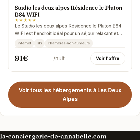
Studio les deux alpes Résidence le Pluton
B84 WIFI
★★★★★
Le Studio les deux alpes Résidence le Pluton B84
WIFI est l'endroit idéal pour un séjour relaxant et
connecté aux Deux Alpes. Proche des pistes...
internet
ski
chambres-non-fumeurs
91€
/nuit
Voir l'offre
Voir tous les hébergements à Les Deux
Alpes
la-conciergerie-de-annabelle.com