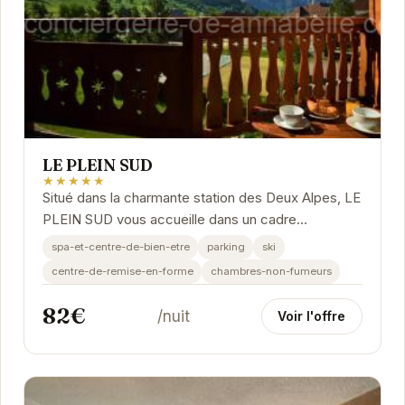
LE PLEIN SUD
★★★★★
Situé dans la charmante station des Deux Alpes, LE
PLEIN SUD vous accueille dans un cadre
chaleureux et convivial. Avec ses équipements
spa-et-centre-de-bien-etre
parking
ski
de...
centre-de-remise-en-forme
chambres-non-fumeurs
82€
/nuit
Voir l'offre