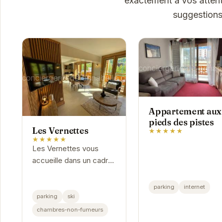
exactement à vos attent
suggestions
Appartement aux
pieds des pistes
Les Vernettes
★★★★★
★★★★★
Les Vernettes vous
accueille dans un cadre
exceptionnel aux Deux
Alpes. Profitez d'un
parking
internet
accès facile aux pistes
parking
ski
de ski et d'une
chambres-non-fumeurs
ambiance conviviale.