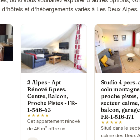
es, ou si vous souhaitez explorer d'autres options, vo
 d'hôtels et d'hébergements variés à Les Deux Alpes.
2 Alpes - Apt
Studio 4 pers. 
Rénové 6 pers,
coin montagne
Centre, Balcon,
proche pistes,
Proche Pistes - FR-
secteur calme,
1-546-43
balcon, garage
★★★★★
FR-1-516-171
Cet appartement rénové
★★★★★
Situé dans le sect
de 46 m² offre un
calme des Deux A
espace confortable