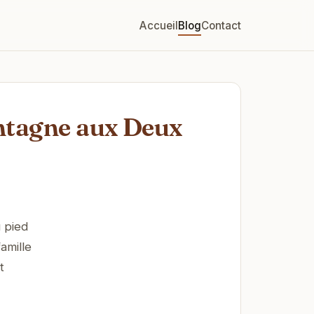
Accueil
Blog
Contact
ontagne aux Deux
 pied
amille
t