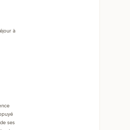
éjour à
ience
appuyé
 de ses