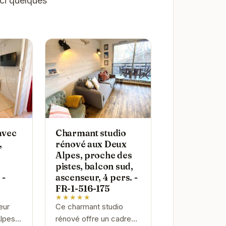
ici quelques
avec
Charmant studio
,
rénové aux Deux
Alpes, proche des
pistes, balcon sud,
 -
ascenseur, 4 pers. -
FR-1-516-175
★★★★★
eur
Ce charmant studio
lpes,
rénové offre un cadre