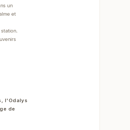
ans un
alme et
station.
uvenirs
, l'Odalys
age de