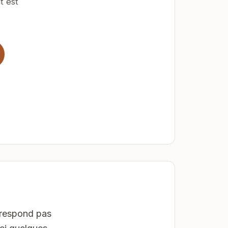
t est
orrespond pas