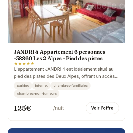
JANDRI 4 Appartement 6 personnes
-38860 Les 2 Alpes - Pied des pistes
★★★★★
L'appartement JANDRI 4 est idéalement situé au
pied des pistes des Deux Alpes, offrant un accès
direct aux remontées mécaniques et aux...
parking
internet
chambres-familiales
chambres-non-fumeurs
125€
/nuit
Voir l'offre