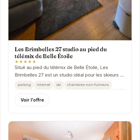
Les Brimbelles 27 studio au pied du
télémix de Belle Étoile
★★★★★
Situé au pied du télémix de Belle Étoile, Les
Brimbelles 27 est un studio idéal pour les skieurs et
les amoureux de la montagne. Son emplacement...
parking
internet
ski
chambres-non-fumeurs
Voir l'offre