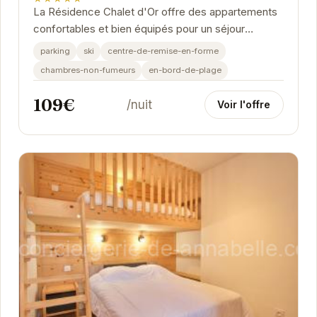
La Résidence Chalet d'Or offre des appartements
confortables et bien équipés pour un séjour
agréable aux Deux Alpes. Profitez de la proximité...
parking
ski
centre-de-remise-en-forme
chambres-non-fumeurs
en-bord-de-plage
109€
/nuit
Voir l'offre