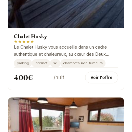
Chalet Husky
★★★★★
Le Chalet Husky vous accueille dans un cadre
authentique et chaleureux, au cœur des Deux
Alpes. Idéalement situé à proximité des pistes de
parking
internet
ski
chambres-non-fumeurs
ski,...
400€
/nuit
Voir l'offre