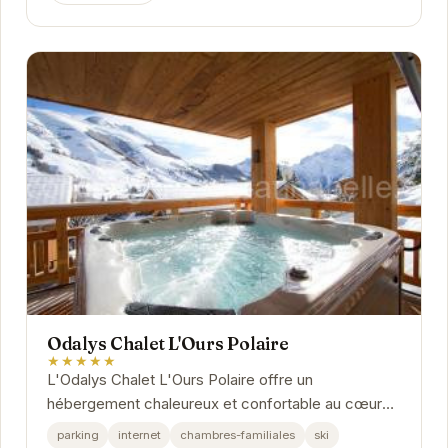
Odalys Chalet L'Ours Polaire
★★★★★
L'Odalys Chalet L'Ours Polaire offre un
hébergement chaleureux et confortable au cœur
des Deux Alpes. Avec un accès facile aux pistes
parking
internet
chambres-familiales
ski