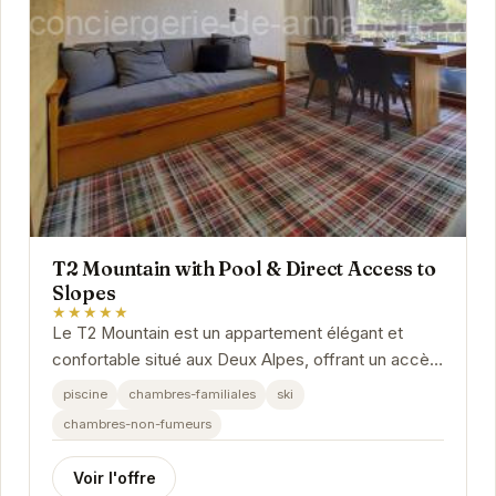
T2 Mountain with Pool & Direct Access to
Slopes
★★★★★
Le T2 Mountain est un appartement élégant et
confortable situé aux Deux Alpes, offrant un accès
direct aux pistes de ski et une piscine. Il est...
piscine
chambres-familiales
ski
chambres-non-fumeurs
Voir l'offre