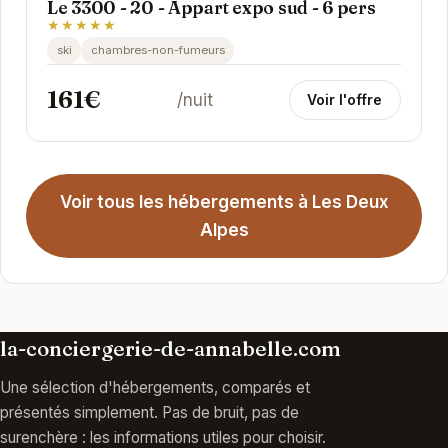
Le 3300 - 20 - Appart expo sud - 6 pers
★★★★★
ski
chambres-non-fumeurs
161€
/nuit
Voir l'offre
Voir tous les hébergements à Les Deux
Alpes
la-conciergerie-de-annabelle.com
Une sélection d'hébergements, comparés et
présentés simplement. Pas de bruit, pas de
surenchère : les informations utiles pour choisir.