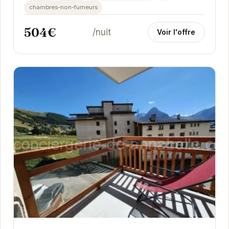
de ski et...
chambres-non-fumeurs
504€
/nuit
Voir l'offre