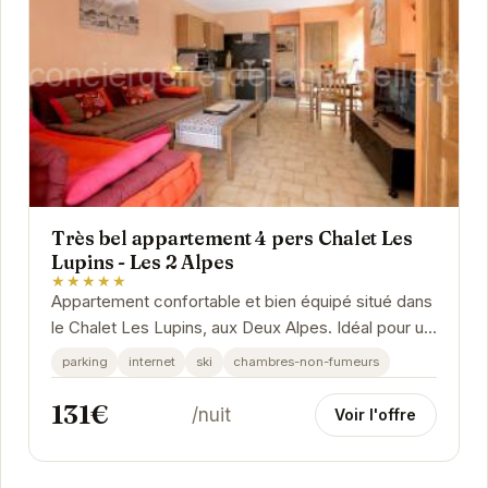
Très bel appartement 4 pers Chalet Les
Lupins - Les 2 Alpes
★★★★★
Appartement confortable et bien équipé situé dans
le Chalet Les Lupins, aux Deux Alpes. Idéal pour un
séjour en famille ou entre amis, cet...
parking
internet
ski
chambres-non-fumeurs
131€
/nuit
Voir l'offre