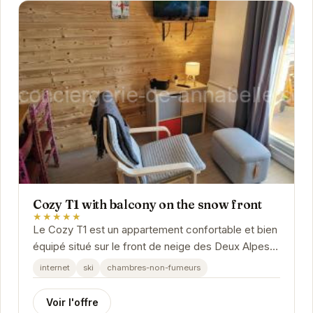
Cozy T1 with balcony on the snow front
★★★★★
Le Cozy T1 est un appartement confortable et bien
équipé situé sur le front de neige des Deux Alpes. Il
offre un accès direct aux pistes de ski...
internet
ski
chambres-non-fumeurs
Voir l'offre