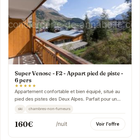
Super Venosc - F2 - Appart pied de piste -
6 pers
★★★★★
Appartement confortable et bien équipé, situé au
pied des pistes des Deux Alpes. Parfait pour un
séjour au ski en famille ou entre amis.
ski
chambres-non-fumeurs
160€
/nuit
Voir l'offre