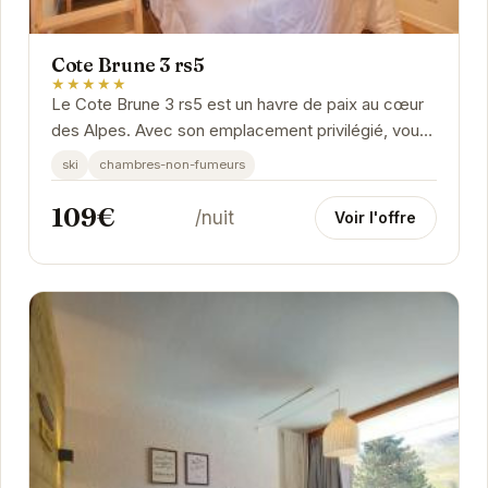
Cote Brune 3 rs5
★★★★★
Le Cote Brune 3 rs5 est un havre de paix au cœur
des Alpes. Avec son emplacement privilégié, vous
pourrez profiter pleinement des activités de...
ski
chambres-non-fumeurs
109€
/nuit
Voir l'offre