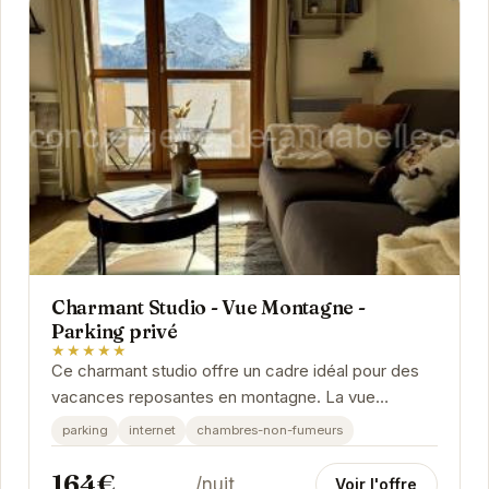
Charmant Studio - Vue Montagne -
Parking privé
★★★★★
Ce charmant studio offre un cadre idéal pour des
vacances reposantes en montagne. La vue
imprenable depuis le logement vous permettra
parking
internet
chambres-non-fumeurs
d'admirer la...
164€
/nuit
Voir l'offre