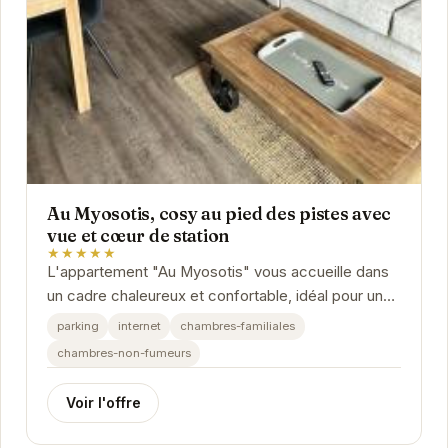
Au Myosotis, cosy au pied des pistes avec
vue et cœur de station
★★★★★
L'appartement "Au Myosotis" vous accueille dans
un cadre chaleureux et confortable, idéal pour un
séjour à la montagne réussi.
parking
internet
chambres-familiales
chambres-non-fumeurs
Voir l'offre