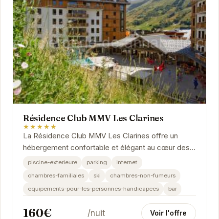
Résidence Club MMV Les Clarines
★★★★★
La Résidence Club MMV Les Clarines offre un
hébergement confortable et élégant au cœur des
Deux Alpes. Profitez d'appartements spacieux et
piscine-exterieure
parking
internet
bien...
chambres-familiales
ski
chambres-non-fumeurs
equipements-pour-les-personnes-handicapees
bar
160€
/nuit
Voir l'offre