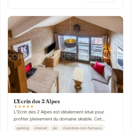
L'Ecrin des 2 Alpes
★★★★★
L’Ecrin des 2 Alpes est idéalement situé pour
profiter pleinement du domaine skiable. Cet
établissement offre un accès facile aux pistes et
parking
internet
ski
chambres-non-fumeurs