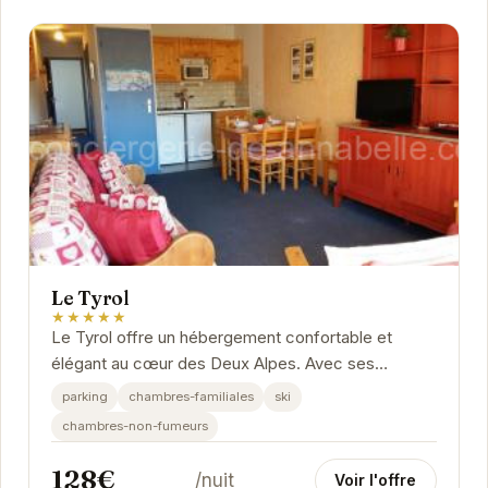
Le Tyrol
★★★★★
Le Tyrol offre un hébergement confortable et
élégant au cœur des Deux Alpes. Avec ses
chambres spacieuses et bien équipées, il constitue
parking
chambres-familiales
ski
le...
chambres-non-fumeurs
128€
/nuit
Voir l'offre