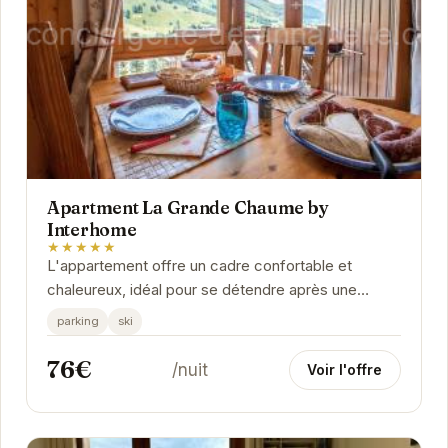
Apartment La Grande Chaume by
Interhome
★★★★★
L'appartement offre un cadre confortable et
chaleureux, idéal pour se détendre après une
journée sur les pistes. Vous y trouverez tout le...
parking
ski
76€
/nuit
Voir l'offre