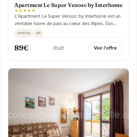
Apartment Le Super Venosc by Interhome
★★★★★
L'Apartment Le Super Venosc by Interhome est un
véritable havre de paix au cœur des Alpes. Son
emplacement privilégié offre un accès facile aux...
parking
ski
89€
/nuit
Voir l'offre