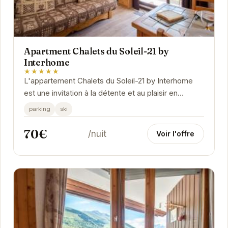
Apartment Chalets du Soleil-21 by
Interhome
★★★★★
L'appartement Chalets du Soleil-21 by Interhome
est une invitation à la détente et au plaisir en
montagne. Son emplacement privilégié aux Deux...
parking
ski
70€
/nuit
Voir l'offre