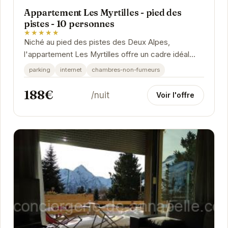
Appartement Les Myrtilles - pied des
pistes - 10 personnes
★★★★★
Niché au pied des pistes des Deux Alpes,
l'appartement Les Myrtilles offre un cadre idéal
pour des vacances à la montagne réussies. Avec
parking
internet
chambres-non-fumeurs
une...
188€
/nuit
Voir l'offre