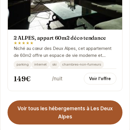
2 ALPES, appart 60m2 déco tendance
★★★★★
Niché au cœur des Deux Alpes, cet appartement
de 60m2 offre un espace de vie moderne et
confortable, idéal pour des vacances à la
parking
internet
ski
chambres-non-fumeurs
montagne. Sa...
149€
/nuit
Voir l'offre
Voir tous les hébergements à Les Deux
Alpes