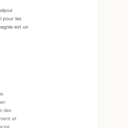
séjour
l pour les
pagnie est un
as
ner
te des
ement et
acité