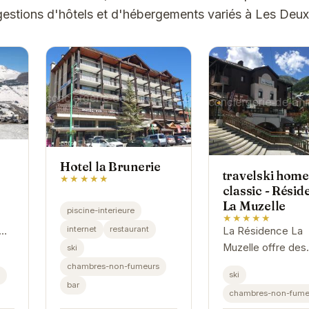
gestions d'hôtels et d'hébergements variés à Les Deux
Hotel la Brunerie
travelski home
★★★★★
classic - Résid
La Muzelle
piscine-interieure
★★★★★
internet
restaurant
La Résidence La
Muzelle offre des
nts
ski
appartements
chambres-non-fumeurs
ski
i
confortables et bi
bar
chambres-non-fume
équipés pour des