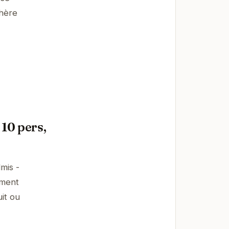
phère
10 pers,
mis -
ement
it ou