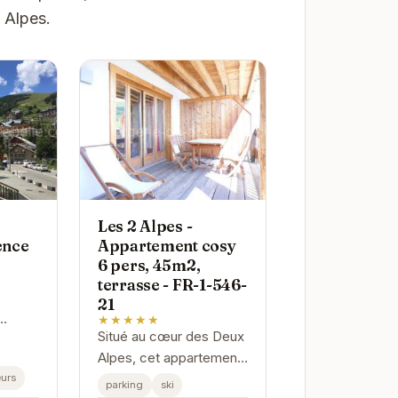
 Alpes.
Les 2 Alpes -
ence
Appartement cosy
6 pers, 45m2,
terrasse - FR-1-546-
21
★★★★★
Situé au cœur des Deux
Alpes, cet appartement
en
offre un accès facile
urs
parking
ski