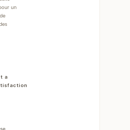
 pour un
 de
 des
t a
tisfaction
 se