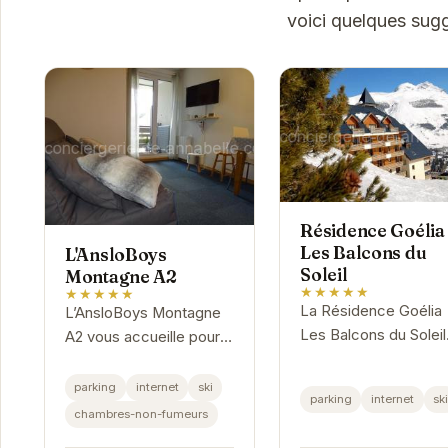
voici quelques sug
Résidence Goélia
Les Balcons du
L'AnsloBoys
Soleil
Montagne A2
★★★★★
★★★★★
La Résidence Goélia
L’AnsloBoys Montagne
Les Balcons du Soleil
A2 vous accueille pour
offre des apparteme
un séjour au ski
confortables et
inoubliable. Cet
parking
internet
ski
parking
internet
sk
spacieux, idéalement
appartement
chambres-non-fumeurs
situés pour profiter
confortable et bien