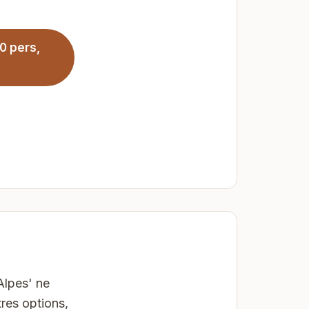
0 pers,
Alpes' ne
res options,