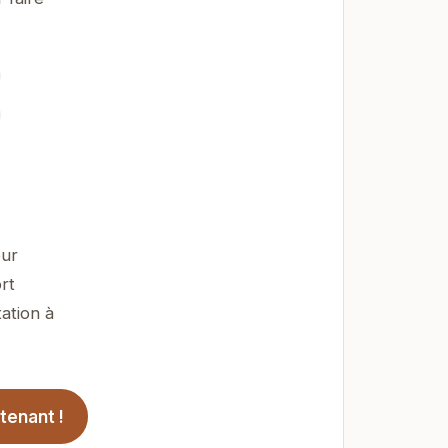
our
rt
ation à
tenant !