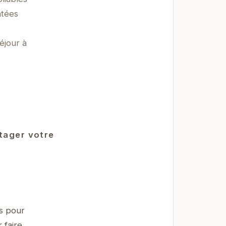
ntées
éjour à
rtager votre
és pour
 faire