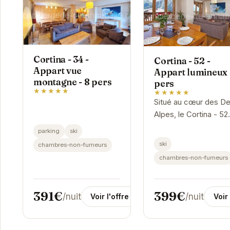
Cortina - 34 -
Cortina - 52 -
Appart vue
Appart lumineux 
montagne - 8 pers
pers
★★★★★
★★★★★
Situé au cœur des D
Alpes, le Cortina - 52
est un appartement
parking
ski
spacieux et lumineux
ski
chambres-non-fumeurs
pouvant accueillir
chambres-non-fumeurs
jusqu'à 8 personnes.
Son emplacement...
391€
399€
/nuit
/nuit
Voir l'offre
Voir 