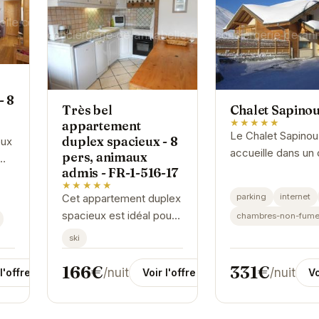
- 8
Très bel
Chalet Sapino
★★★★★
appartement
Le Chalet Sapinou
duplex spacieux - 8
eux
accueille dans un
pers, animaux
authentique et
admis - FR-1-516-17
★★★★★
chaleureux au cœ
parking
internet
Cet appartement duplex
Deux Alpes. Profi
spacieux est idéal pour
chambres-non-fume
d'un séjour confor
les groupes et les
avec des...
ski
familles. Son
emplacement privilégié
166€
331€
/nuit
/nuit
l'offre
Voir l'offre
Vo
aux Deux Alpes offre un
accès facile aux...