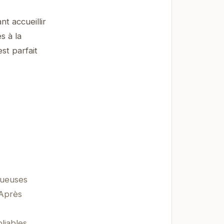
t accueillir
s à la
st parfait
tueuses
 Après
liables