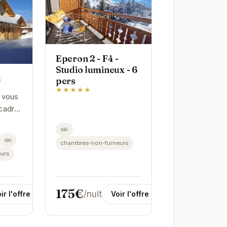
Eperon 2 - F4 -
Studio lumineux - 6
u
pers
★★★★★
 vous
 cadre
ski
ur des
ski
chambres-non-fumeurs
tez
urs
table
175€
/nuit
Voir l'offre
ir l'offre