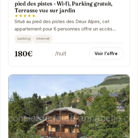
pied des pistes - Wi-fi, Parking gratuit,
Terrasse vue sur jardin
★★★★★
Situé au pied des pistes des Deux Alpes, cet
appartement pour 6 personnes offre un accès
direct aux remontées mécaniques et aux activités
parking
internet
de...
180€
/nuit
Voir l'offre