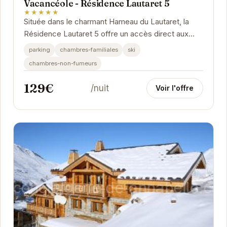
Vacancéole - Résidence Lautaret 5
★★★★★
Située dans le charmant Hameau du Lautaret, la
Résidence Lautaret 5 offre un accès direct aux
pistes de ski des Deux Alpes. Ses appartements...
parking
chambres-familiales
ski
chambres-non-fumeurs
129€
/nuit
Voir l'offre