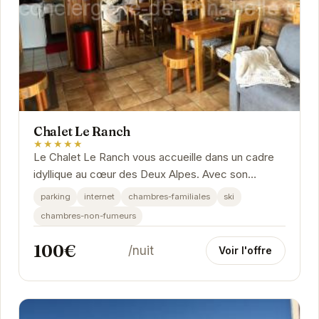
Chalet Le Ranch
★★★★★
Le Chalet Le Ranch vous accueille dans un cadre
idyllique au cœur des Deux Alpes. Avec son
ambiance chaleureuse et ses prestations de
parking
internet
chambres-familiales
ski
qualité, il...
chambres-non-fumeurs
100€
/nuit
Voir l'offre