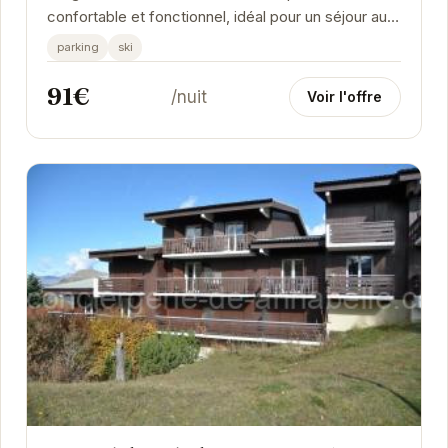
confortable et fonctionnel, idéal pour un séjour au
ski réussi. Profitez d'une cuisine équipée,...
parking
ski
91€
/nuit
Voir l'offre