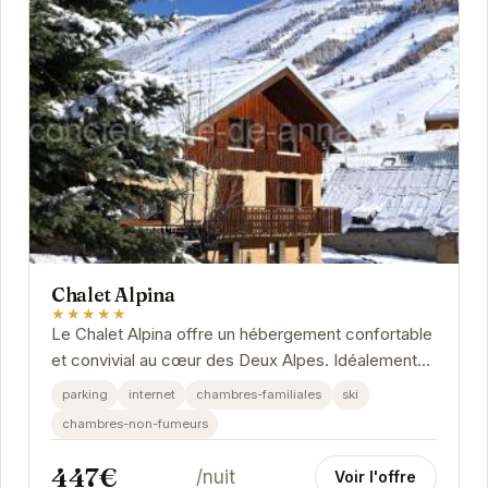
Chalet Alpina
★★★★★
Le Chalet Alpina offre un hébergement confortable
et convivial au cœur des Deux Alpes. Idéalement
situé à proximité des pistes de ski, ce...
parking
internet
chambres-familiales
ski
chambres-non-fumeurs
447€
/nuit
Voir l'offre