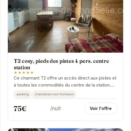
T2 cosy, pieds des pistes 4 pers. centre
station
★★★★★
Ce charmant T2 offre un accès direct aux pistes et
à toutes les commodités du centre de la station.
Idéal pour un séjour en famille ou entre...
parking
chambres-non-fumeurs
75€
/nuit
Voir l'offre