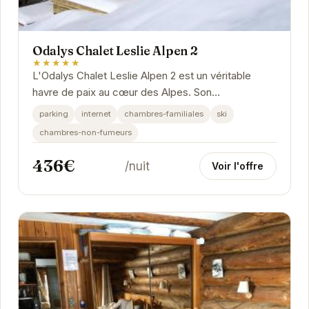
Odalys Chalet Leslie Alpen 2
★★★★★
L'Odalys Chalet Leslie Alpen 2 est un véritable
havre de paix au cœur des Alpes. Son
emplacement privilégié offre un accès direct aux
parking
internet
chambres-familiales
ski
pistes de...
chambres-non-fumeurs
436€
/nuit
Voir l'offre