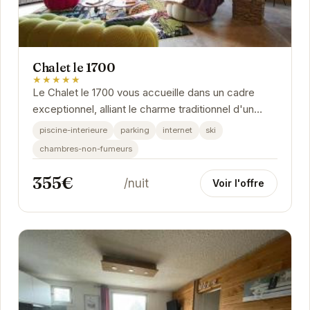
Chalet le 1700
★★★★★
Le Chalet le 1700 vous accueille dans un cadre
exceptionnel, alliant le charme traditionnel d'un
chalet de montagne au confort moderne.
piscine-interieure
parking
internet
ski
Idéalement...
chambres-non-fumeurs
355€
/nuit
Voir l'offre