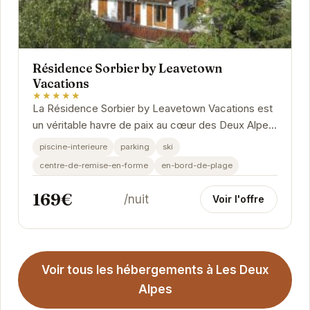
Résidence Sorbier by Leavetown
Vacations
★★★★★
La Résidence Sorbier by Leavetown Vacations est
un véritable havre de paix au cœur des Deux Alpes.
Elle offre des appartements spacieux et...
piscine-interieure
parking
ski
centre-de-remise-en-forme
en-bord-de-plage
169€
/nuit
Voir l'offre
Voir tous les hébergements à Les Deux
Alpes