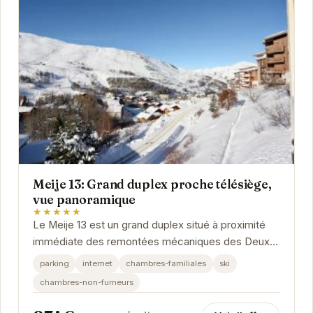
Meije 13: Grand duplex proche télésiège,
vue panoramique
★★★★★
Le Meije 13 est un grand duplex situé à proximité
immédiate des remontées mécaniques des Deux
Alpes. Offrant une vue imprenable sur les...
parking
internet
chambres-familiales
ski
chambres-non-fumeurs