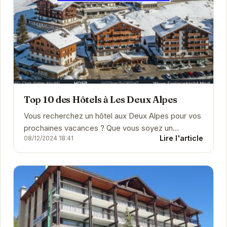
Top 10 des Hôtels à Les Deux Alpes
Vous recherchez un hôtel aux Deux Alpes pour vos
prochaines vacances ? Que vous soyez un
Lire l'article
08/12/2024 18:41
passionné de ski, un amateur de randonnée ou
simplement en q...