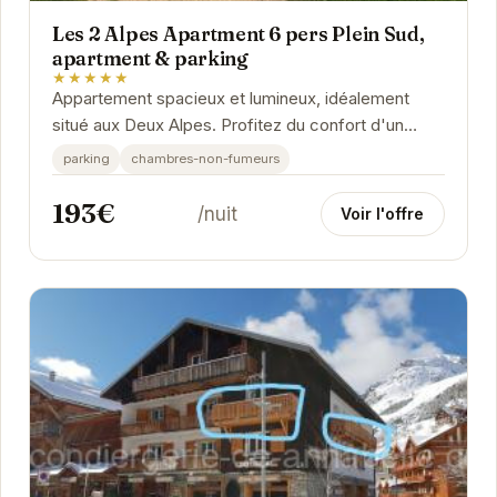
Les 2 Alpes Apartment 6 pers Plein Sud,
apartment & parking
★★★★★
Appartement spacieux et lumineux, idéalement
situé aux Deux Alpes. Profitez du confort d'un
logement tout équipé avec parking.
parking
chambres-non-fumeurs
193€
/nuit
Voir l'offre