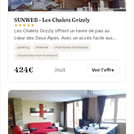
SUNWEB - Les Chalets Grizzly
★★★★★
Les Chalets Grizzly offrent un havre de paix au
cœur des Deux Alpes. Avec un accès facile aux
pistes de ski et une vue imprenable sur les...
parking
internet
chambres-familiales
chambres-non-fumeurs
424€
/nuit
Voir l'offre