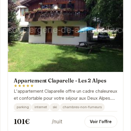
Appartement Claparelle - Les 2 Alpes
★★★★★
L'appartement Claparelle offre un cadre chaleureux
et confortable pour votre séjour aux Deux Alpes.
Situé à proximité des pistes de ski, il...
parking
internet
ski
chambres-non-fumeurs
101€
/nuit
Voir l'offre