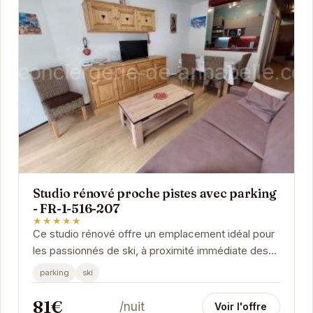
Studio rénové proche pistes avec parking
- FR-1-516-207
★★★★★
Ce studio rénové offre un emplacement idéal pour
les passionnés de ski, à proximité immédiate des
pistes des Deux Alpes. Avec un parking...
parking
ski
81€
/nuit
Voir l'offre