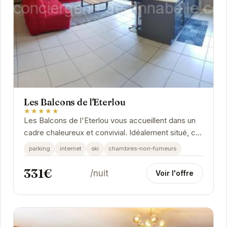
Les Balcons de l'Eterlou
★★★★★
Les Balcons de l'Eterlou vous accueillent dans un
cadre chaleureux et convivial. Idéalement situé, cet
établissement vous permet de profiter...
parking
internet
ski
chambres-non-fumeurs
331€
/nuit
Voir l'offre