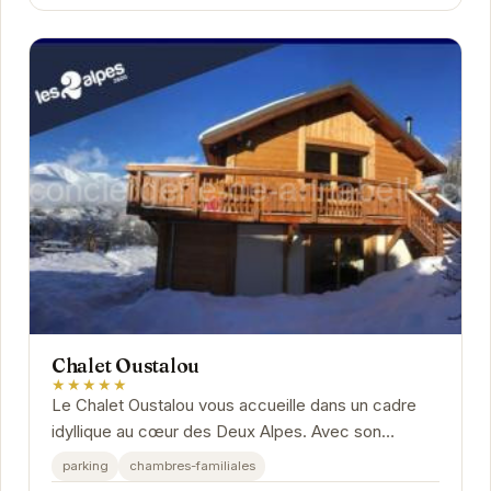
Chalet Oustalou
★★★★★
Le Chalet Oustalou vous accueille dans un cadre
idyllique au cœur des Deux Alpes. Avec son
ambiance chaleureuse et ses équipements
parking
chambres-familiales
modernes, il...