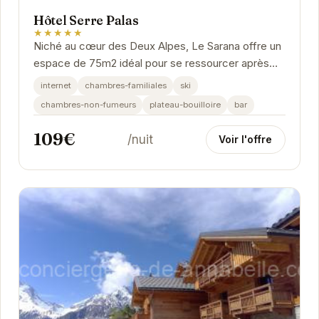
Hôtel Serre Palas
★★★★★
Niché au cœur des Deux Alpes, Le Sarana offre un
espace de 75m2 idéal pour se ressourcer après
une journée en montagne. Son calme, sa terrasse...
internet
chambres-familiales
ski
chambres-non-fumeurs
plateau-bouilloire
bar
109€
/nuit
Voir l'offre