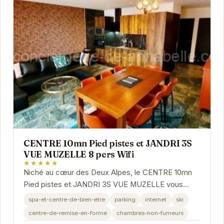
CENTRE 10mn Pied pistes et JANDRI 3S
VUE MUZELLE 8 pers Wifi
★★★★★
Niché au cœur des Deux Alpes, le CENTRE 10mn
Pied pistes et JANDRI 3S VUE MUZELLE vous
offre un accès privilégié aux plaisirs de la
spa-et-centre-de-bien-etre
parking
internet
ski
montagne....
centre-de-remise-en-forme
chambres-non-fumeurs