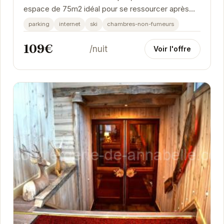
espace de 75m2 idéal pour se ressourcer après
une journée en montagne. Son calme, sa terrasse...
parking
internet
ski
chambres-non-fumeurs
109€
/nuit
Voir l'offre