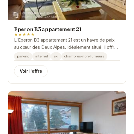
Eperon B3 appartement 21
★★★★★
L'Eperon B3 appartement 21 est un havre de paix
au cœur des Deux Alpes. Idéalement situé, il offre
un accès rapide aux pistes de ski et aux...
parking
internet
ski
chambres-non-fumeurs
Voir l'offre