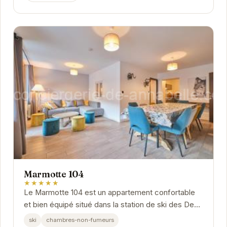
Marmotte 104
★★★★★
Le Marmotte 104 est un appartement confortable
et bien équipé situé dans la station de ski des Deux
Alpes. Il offre un accès facile aux pistes et...
ski
chambres-non-fumeurs