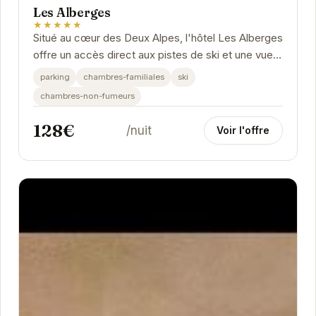
Les Alberges
★★★★★
Situé au cœur des Deux Alpes, l'hôtel Les Alberges
offre un accès direct aux pistes de ski et une vue
imprenable sur les montagnes environnantes....
parking
chambres-familiales
ski
chambres-non-fumeurs
128€
/nuit
Voir l'offre