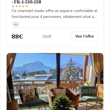
- FR-1-516-158
★★★★★
Ce charmant studio offre un espace confortable et
fonctionnel pour 4 personnes, idéalement situé au
pied des pistes des Deux Alpes. Avec un balcon...
ski
88€
/nuit
Voir l'offre