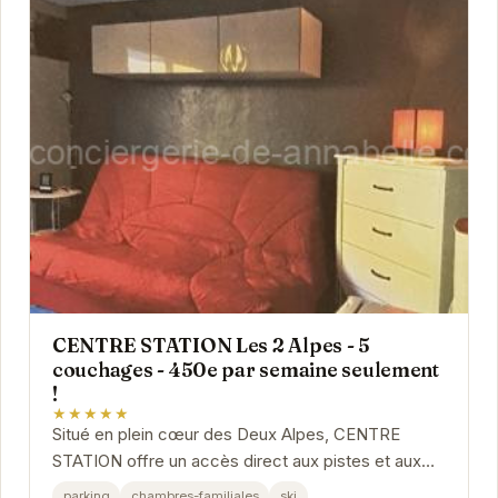
CENTRE STATION Les 2 Alpes - 5
couchages - 450e par semaine seulement
!
★★★★★
Situé en plein cœur des Deux Alpes, CENTRE
STATION offre un accès direct aux pistes et aux
commerces. Cet appartement de 5 couchages est
parking
chambres-familiales
ski