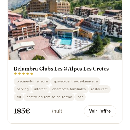
Belambra Clubs Les 2 Alpes Les Crêtes
★★★★★
piscine-1-interieure
spa-et-centre-de-bien-etre
parking
internet
chambres-familiales
restaurant
ski
centre-de-remise-en-forme
bar
185€
/nuit
Voir l'offre