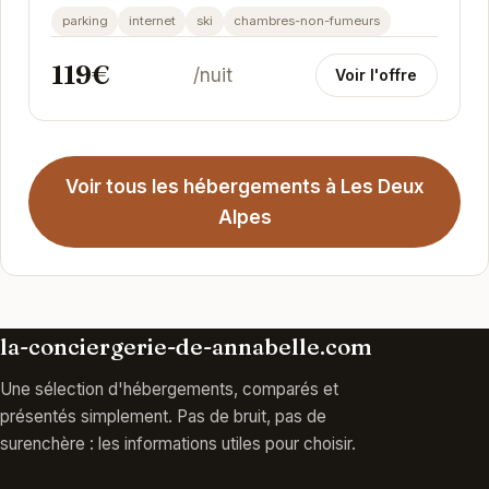
Deux Alpes. Proche des remontées mécaniques,...
parking
internet
ski
chambres-non-fumeurs
119€
/nuit
Voir l'offre
Voir tous les hébergements à Les Deux
Alpes
la-conciergerie-de-annabelle.com
Une sélection d'hébergements, comparés et
présentés simplement. Pas de bruit, pas de
surenchère : les informations utiles pour choisir.