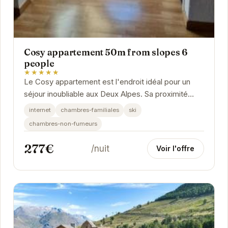
Cosy appartement 50m from slopes 6
people
★★★★★
Le Cosy appartement est l'endroit idéal pour un
séjour inoubliable aux Deux Alpes. Sa proximité
avec les pistes de ski en fait un choix parfait...
internet
chambres-familiales
ski
chambres-non-fumeurs
277€
/nuit
Voir l'offre