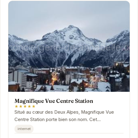
Magnifique Vue Centre Station
★★★★★
Situé au cœur des Deux Alpes, Magnifique Vue
Centre Station porte bien son nom. Cet
appartement offre des vues exceptionnelles et un
internet
accès facile...