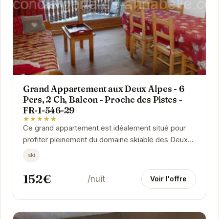
Grand Appartement aux Deux Alpes - 6
Pers, 2 Ch, Balcon - Proche des Pistes -
FR-1-546-29
★★★★★
Ce grand appartement est idéalement situé pour
profiter pleinement du domaine skiable des Deux
Alpes. Avec ses deux chambres confortables,
ski
son...
152€
/nuit
Voir l'offre