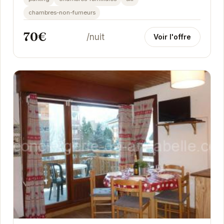
parfait...
chambres-non-fumeurs
70€
/nuit
Voir l'offre