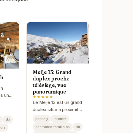
Meije 13: Grand
ch
duplex proche
télésiège, vue
ch
panoramique
ns un
★★★★★
 cœur
Le Meije 13 est un grand
Avec
duplex situé à proximité
immédiate des
parking
internet
ski
s
remontées mécaniques
chambres-familiales
ski
urs
lité,
des Deux Alpes. Offrant