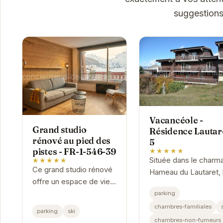
suggestions
Vacancéole -
Grand studio
Résidence Lautar
rénové au pied des
5
pistes - FR-1-546-39
★★★★★
Située dans le charm
★★★★★
Ce grand studio rénové
Hameau du Lautaret, 
offre un espace de vie
Résidence Lautaret 
confortable et
parking
offre un accès direct
fonctionnel, idéal pour
chambres-familiales
aux pistes de ski des
parking
ski
un séjour au ski réussi.
Deux Alpes. Ses
chambres-non-fumeurs