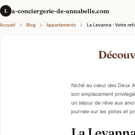
a-conciergerie-de-annabelle.com
L
Accueil
Blog
Appartements
La Levanna : Votre ref
Découv
Niché au cœur des Deux Al
son emplacement privilégi
un séjour de rêve aux am
journée sur les pistes et p
La Levanna 