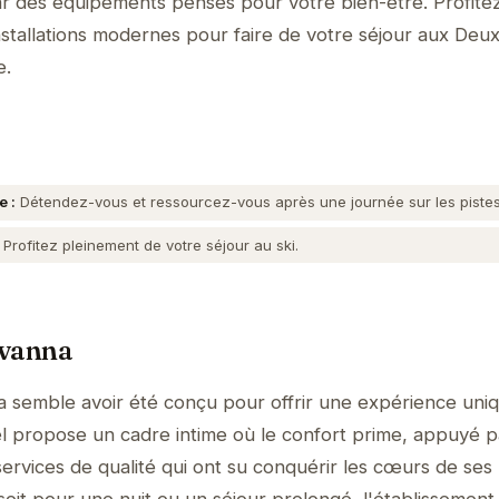
ar des équipements pensés pour votre bien-être. Profite
nstallations modernes pour faire de votre séjour aux Deu
e.
e :
Détendez-vous et ressourcez-vous après une journée sur les pistes
Profitez pleinement de votre séjour au ski.
evanna
 semble avoir été conçu pour offrir une expérience uniq
ôtel propose un cadre intime où le confort prime, appuyé 
services de qualité qui ont su conquérir les cœurs de ses
soit pour une nuit ou un séjour prolongé, l'établissement