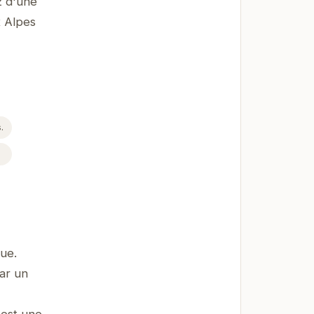
z d'une
x Alpes
.
ue.
par un
 est une