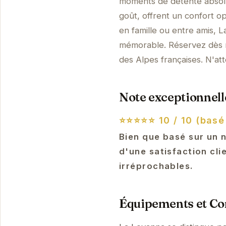
moments de détente absol
goût, offrent un confort o
en famille ou entre amis, 
mémorable. Réservez dès m
des Alpes françaises. N'at
Note exceptionnelle
⭐⭐⭐⭐⭐
10 / 10 (basé
Bien que basé sur un 
d'une satisfaction cli
irréprochables.
Équipements et Con