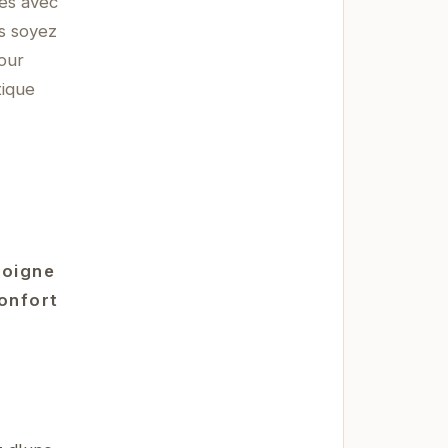
es avec
s soyez
our
tique
moigne
confort