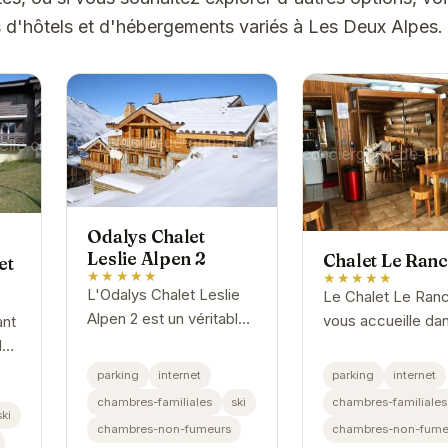
 d'hôtels et d'hébergements variés à Les Deux Alpes.
Odalys Chalet
Leslie Alpen 2
Chalet Le Ran
et
★★★★★
★★★★★
L'Odalys Chalet Leslie
Le Chalet Le Ran
Alpen 2 est un véritable
vous accueille da
ant
havre de paix au cœur
cadre idyllique au
la
des Alpes. Son
des Deux Alpes. 
5
parking
internet
parking
internet
emplacement privilégié
son ambiance
chambres-familiales
ski
chambres-familiales
offre un accès direct
chaleureuse et se
ski
chambres-non-fumeurs
chambres-non-fume
aux pistes de...
prestations de qua