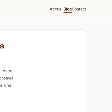
Accueil
Blog
Contact
a
. Avec
 promet
ès une
x