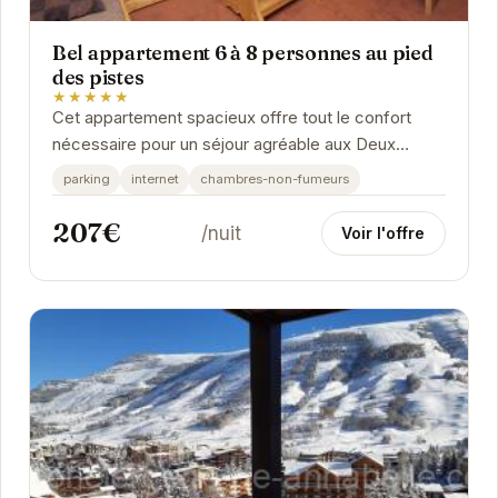
Bel appartement 6 à 8 personnes au pied
des pistes
★★★★★
Cet appartement spacieux offre tout le confort
nécessaire pour un séjour agréable aux Deux
Alpes. Sa proximité immédiate avec les pistes de
parking
internet
chambres-non-fumeurs
ski...
207€
/nuit
Voir l'offre