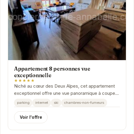
Appartement 8 personnes vue
exceptionnelle
★★★★★
Niché au cœur des Deux Alpes, cet appartement
exceptionnel offre une vue panoramique à couper
le souffle. Pouvant accueillir jusqu'à 8 personnes,...
parking
internet
ski
chambres-non-fumeurs
Voir l'offre