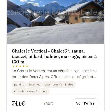
Chalet le Vertical - Chalet5*, sauna,
jacuzzi, billard, balnéo, massage, pistes à
150 m
★★★★★
Le Chalet le Vertical est un véritable bijou niché au
cœur des Deux Alpes. Offrant un luxe inégalé et
une gamme d'équipements exceptionnels, ce...
parking
internet
chambres-familiales
chambres-non-fumeurs
741€
/nuit
Voir l'offre