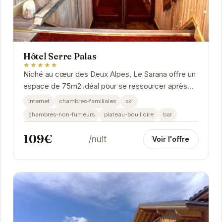
Hôtel Serre Palas
★★★★★
Niché au cœur des Deux Alpes, Le Sarana offre un
espace de 75m2 idéal pour se ressourcer après
une journée en montagne. Son calme, sa terrasse...
internet
chambres-familiales
ski
chambres-non-fumeurs
plateau-bouilloire
bar
109€
/nuit
Voir l'offre