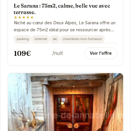
Le Sarana : 75m2, calme, belle vue avec
terrasse.
★★★★★
Niché au cœur des Deux Alpes, Le Sarana offre un
espace de 75m2 idéal pour se ressourcer après
une journée en montagne. Son calme, sa terrasse...
parking
internet
ski
chambres-non-fumeurs
109€
/nuit
Voir l'offre