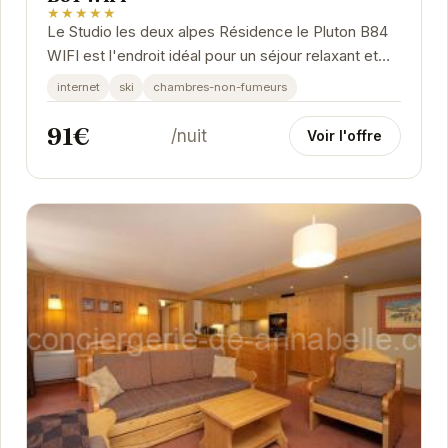
★★★★★
Le Studio les deux alpes Résidence le Pluton B84
WIFI est l'endroit idéal pour un séjour relaxant et
connecté aux Deux Alpes. Proche des pistes...
internet
ski
chambres-non-fumeurs
91€
/nuit
Voir l'offre