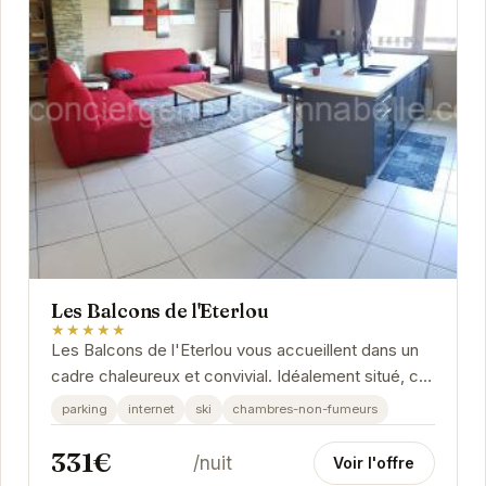
Les Balcons de l'Eterlou
★★★★★
Les Balcons de l'Eterlou vous accueillent dans un
cadre chaleureux et convivial. Idéalement situé, cet
établissement vous permet de profiter...
parking
internet
ski
chambres-non-fumeurs
331€
/nuit
Voir l'offre