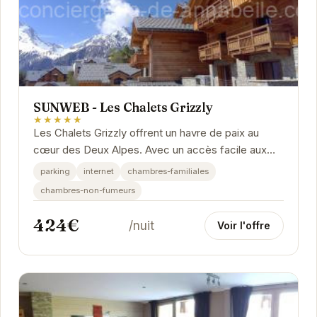
SUNWEB - Les Chalets Grizzly
★★★★★
Les Chalets Grizzly offrent un havre de paix au
cœur des Deux Alpes. Avec un accès facile aux
pistes de ski et une vue imprenable sur les...
parking
internet
chambres-familiales
chambres-non-fumeurs
424€
/nuit
Voir l'offre