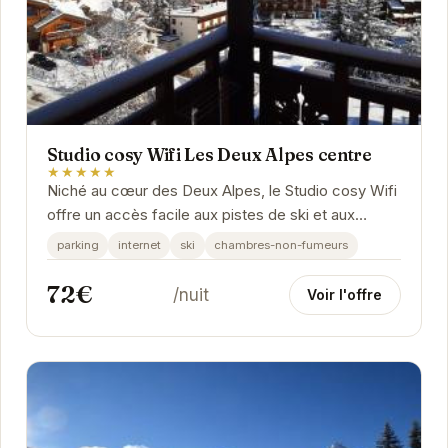
Studio cosy Wifi Les Deux Alpes centre
★★★★★
Niché au cœur des Deux Alpes, le Studio cosy Wifi
offre un accès facile aux pistes de ski et aux
commerces locaux. Son ambiance chaleureuse et
parking
internet
ski
chambres-non-fumeurs
ses...
72€
/nuit
Voir l'offre