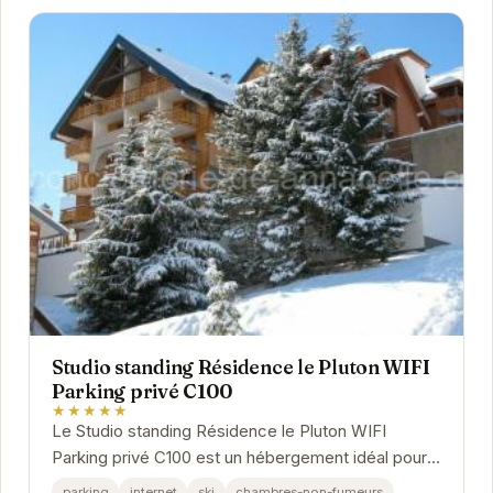
Studio standing Résidence le Pluton WIFI
Parking privé C100
★★★★★
Le Studio standing Résidence le Pluton WIFI
Parking privé C100 est un hébergement idéal pour
les voyageurs en quête de confort et de praticité...
parking
internet
ski
chambres-non-fumeurs