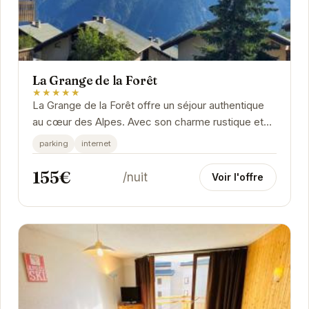
La Grange de la Forêt
★★★★★
La Grange de la Forêt offre un séjour authentique
au cœur des Alpes. Avec son charme rustique et
ses équipements modernes, elle promet des...
parking
internet
155€
/nuit
Voir l'offre