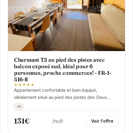
Charmant T2 au pied des pistes avec
balcon exposé sud, idéal pour 6
personnes, proche commerces! - FR-1-
516-8
★★★★★
Appartement confortable et bien équipé,
idéalement situé au pied des pistes des Deux
Alpes. Profitez d'un balcon exposé sud, parfait
ski
pour se...
131€
/nuit
Voir l'offre