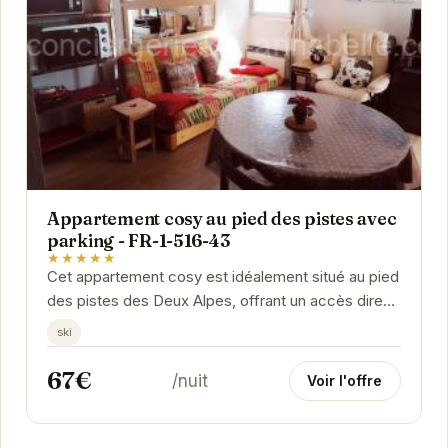
Appartement cosy au pied des pistes avec
parking - FR-1-516-43
★★★★★
Cet appartement cosy est idéalement situé au pied
des pistes des Deux Alpes, offrant un accès direct
aux remontées mécaniques et un parking...
ski
67€
/nuit
Voir l'offre