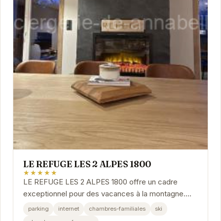
LE REFUGE LES 2 ALPES 1800
★★★★★
LE REFUGE LES 2 ALPES 1800 offre un cadre
exceptionnel pour des vacances à la montagne.
Profitez d'un accès direct aux pistes de ski et
parking
internet
chambres-familiales
ski
d'un...