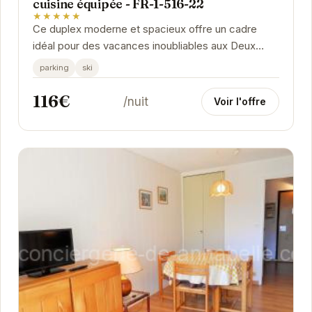
cuisine équipée - FR-1-516-22
★★★★★
Ce duplex moderne et spacieux offre un cadre
idéal pour des vacances inoubliables aux Deux
Alpes. Son balcon privé vous permettra de profiter
parking
ski
de la...
116€
/nuit
Voir l'offre