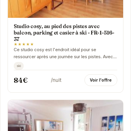
Studio cosy, au pied des pistes avec
balcon, parking et casier à ski - FR-1-516-
37
★★★★★
Ce studio cosy est l'endroit idéal pour se
ressourcer après une journée sur les pistes. Avec
son balcon offrant une vue imprenable sur les...
ski
84€
/nuit
Voir l'offre