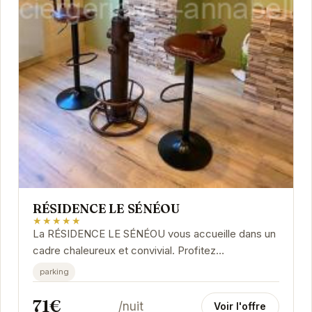
RÉSIDENCE LE SÉNÉOU
★★★★★
La RÉSIDENCE LE SÉNÉOU vous accueille dans un
cadre chaleureux et convivial. Profitez
d'appartements confortables et bien équipés, à
parking
proximité...
71€
/nuit
Voir l'offre