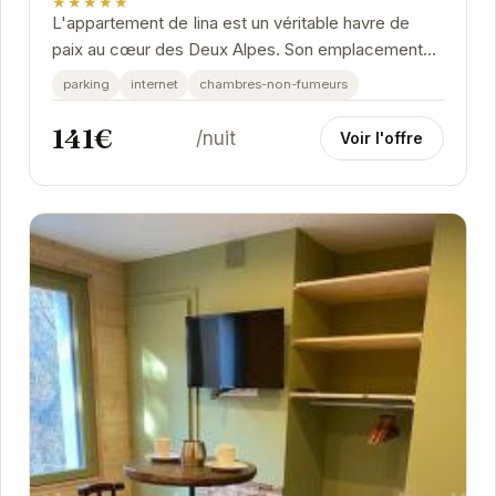
★★★★★
L'appartement de Iina est un véritable havre de
paix au cœur des Deux Alpes. Son emplacement
idéal vous permettra de profiter pleinement des...
parking
internet
chambres-non-fumeurs
141€
/nuit
Voir l'offre