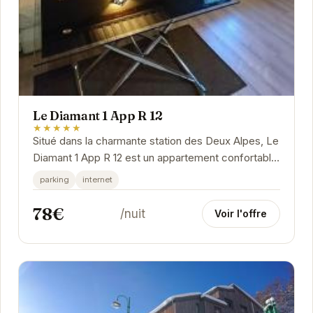
Le Diamant 1 App R 12
★★★★★
Situé dans la charmante station des Deux Alpes, Le
Diamant 1 App R 12 est un appartement confortable
et bien équipé. Il offre un accès facile aux...
parking
internet
78€
/nuit
Voir l'offre