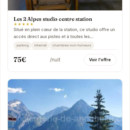
Les 2 Alpes studio centre station
★★★★★
Situé en plein cœur de la station, ce studio offre un
accès direct aux pistes et à toutes les
commodités. Son aménagement fonctionnel et
parking
internet
chambres-non-fumeurs
son...
75€
/nuit
Voir l'offre