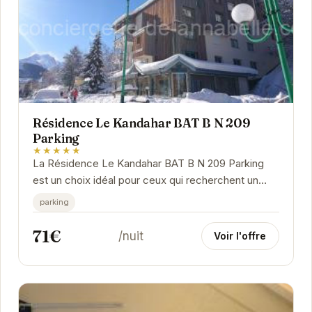
Résidence Le Kandahar BAT B N 209
Parking
★★★★★
La Résidence Le Kandahar BAT B N 209 Parking
est un choix idéal pour ceux qui recherchent un
hébergement confortable et bien situé aux Deux...
parking
71€
/nuit
Voir l'offre