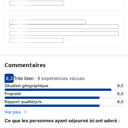
Commentaires
8,3
Très bien
·
8 expériences vécues
Avec une note de 8.3
très bien
Situation géographique
9,5
Propreté
8,0
Rapport qualité/prix
8,0
Voir plus
Ce que les personnes ayant séjourné ici ont adoré :