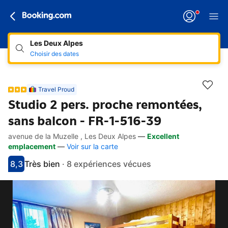
Les Deux Alpes
Choisir des dates
Travel Proud
Studio 2 pers. proche remontées,
sans balcon - FR-1-516-39
avenue de la Muzelle , Les Deux Alpes
—
Excellent
Accès rapides
Aller à la description
Aller aux équipements
Aller aux hébergements
Aller aux conditions
emplacement
—
Voir sur la carte
8,3
Très bien
·
8 expériences vécues
Avec une note de 8.3
très bien