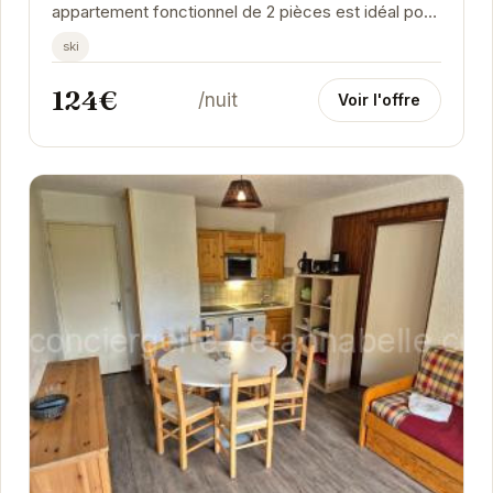
appartement fonctionnel de 2 pièces est idéal pour
un séjour au ski réussi. Pouvant accueillir...
ski
124€
/nuit
Voir l'offre