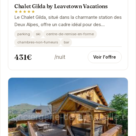
Chalet Gilda by Leavetown Vacations
★★★★★
Le Chalet Gilda, situé dans la charmante station des
Deux Alpes, offre un cadre idéal pour des
vacances à la montagne. Avec ses nombreux...
parking
ski
centre-de-remise-en-forme
chambres-non-fumeurs
bar
431€
/nuit
Voir l'offre