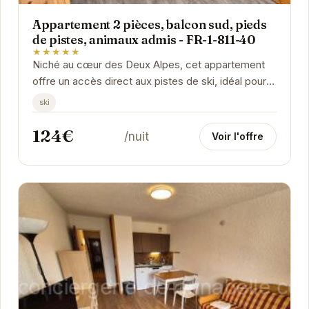
Appartement 2 pièces, balcon sud, pieds
de pistes, animaux admis - FR-1-811-40
★★★★★
Niché au cœur des Deux Alpes, cet appartement
offre un accès direct aux pistes de ski, idéal pour
les passionnés de glisse. Le balcon exposé...
ski
124€
/nuit
Voir l'offre