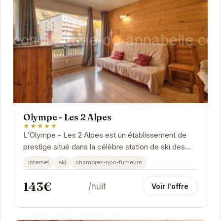
Olympe - Les 2 Alpes
★★★★★
L'Olympe - Les 2 Alpes est un établissement de
prestige situé dans la célèbre station de ski des
Deux Alpes. Offrant un accès direct aux pistes,...
internet
ski
chambres-non-fumeurs
143€
/nuit
Voir l'offre