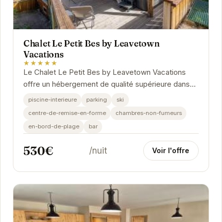
Chalet Le Petit Bes by Leavetown
Vacations
★★★★★
Le Chalet Le Petit Bes by Leavetown Vacations
offre un hébergement de qualité supérieure dans
un cadre idyllique. Avec ses équipements
piscine-interieure
parking
ski
modernes,...
centre-de-remise-en-forme
chambres-non-fumeurs
en-bord-de-plage
bar
530€
/nuit
Voir l'offre