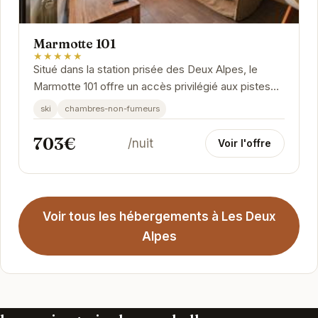
Marmotte 101
★★★★★
Situé dans la station prisée des Deux Alpes, le
Marmotte 101 offre un accès privilégié aux pistes
de ski. Apprécié pour son emplacement idéal...
ski
chambres-non-fumeurs
703€
/nuit
Voir l'offre
Voir tous les hébergements à Les Deux
Alpes