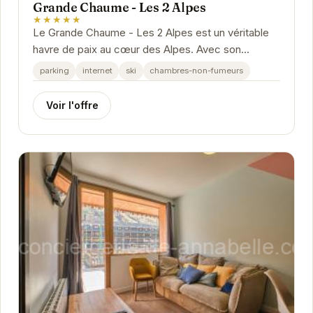
Grande Chaume - Les 2 Alpes
★★★★★
Le Grande Chaume - Les 2 Alpes est un véritable
havre de paix au cœur des Alpes. Avec son
emplacement privilégié, il offre un accès direct
parking
internet
ski
chambres-non-fumeurs
aux...
Voir l'offre