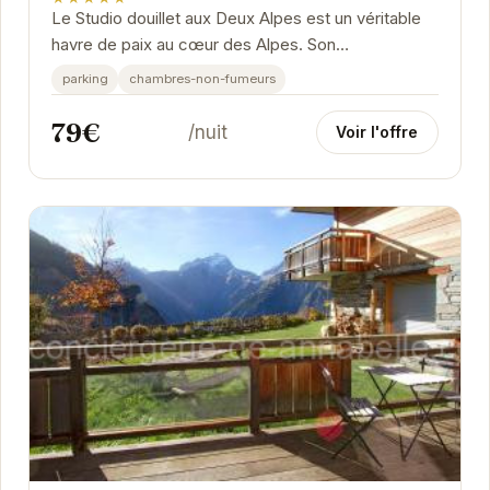
Le Studio douillet aux Deux Alpes est un véritable
havre de paix au cœur des Alpes. Son
emplacement idéal, à proximité des pistes de ski et
parking
chambres-non-fumeurs
des...
79€
/nuit
Voir l'offre