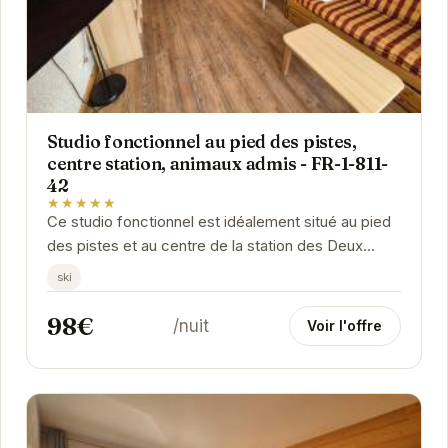
Studio fonctionnel au pied des pistes,
centre station, animaux admis - FR-1-811-
42
★★★★★
Ce studio fonctionnel est idéalement situé au pied
des pistes et au centre de la station des Deux
Alpes. Il permet un accès facile aux remontées...
ski
98€
/nuit
Voir l'offre