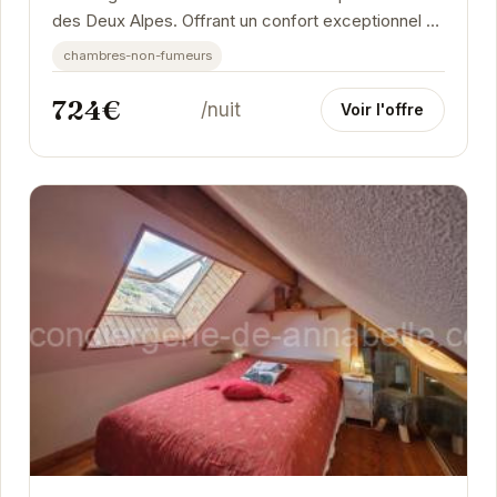
des Deux Alpes. Offrant un confort exceptionnel et
une vue imprenable sur les montagnes, cet...
chambres-non-fumeurs
724€
/nuit
Voir l'offre