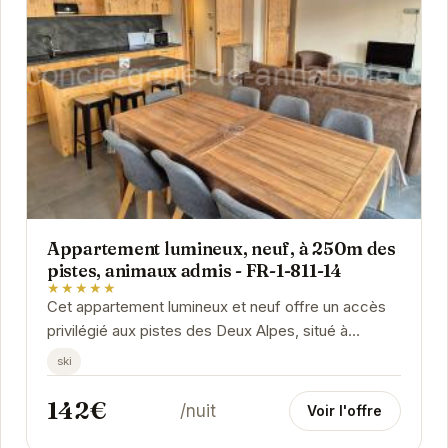
Appartement lumineux, neuf, à 250m des
pistes, animaux admis - FR-1-811-14
★★★★★
Cet appartement lumineux et neuf offre un accès
privilégié aux pistes des Deux Alpes, situé à
seulement 250 mètres. Idéal pour les familles ou...
ski
142€
/nuit
Voir l'offre