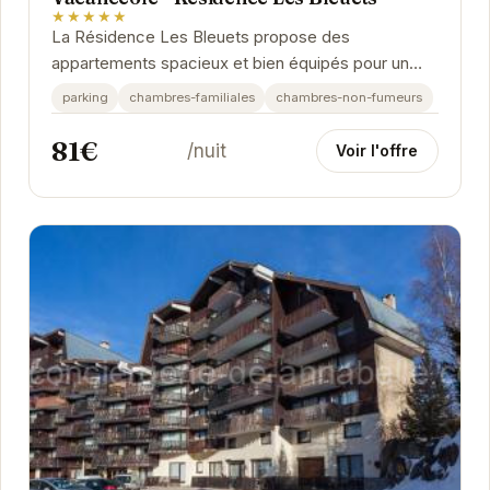
★★★★★
La Résidence Les Bleuets propose des
appartements spacieux et bien équipés pour un
séjour confortable aux Deux Alpes.
parking
chambres-familiales
chambres-non-fumeurs
81€
/nuit
Voir l'offre