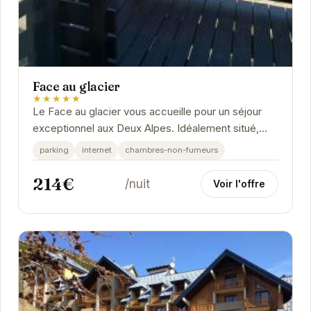
Face au glacier
★★★★★
Le Face au glacier vous accueille pour un séjour
exceptionnel aux Deux Alpes. Idéalement situé,
l'établissement permet un accès rapide aux...
parking
internet
chambres-non-fumeurs
214€
/nuit
Voir l'offre