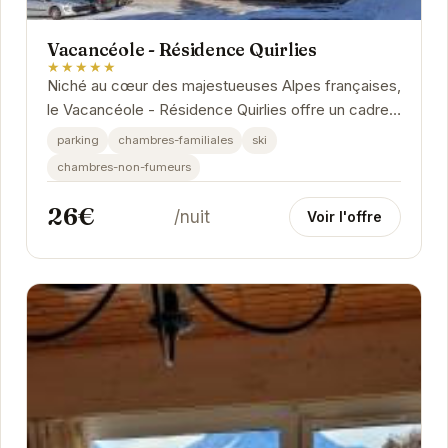
Vacancéole - Résidence Quirlies
★★★★★
Niché au cœur des majestueuses Alpes françaises,
le Vacancéole - Résidence Quirlies offre un cadre
idyllique pour des vacances inoubliables....
parking
chambres-familiales
ski
chambres-non-fumeurs
26€
/nuit
Voir l'offre