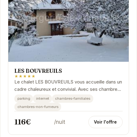
LES BOUVREUILS
★★★★★
Le chalet LES BOUVREUILS vous accueille dans un
cadre chaleureux et convivial. Avec ses chambres
spacieuses et son ambiance montagnarde, il est
parking
internet
chambres-familiales
le...
chambres-non-fumeurs
116€
/nuit
Voir l'offre