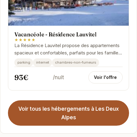
Vacancéole - Résidence Lauvitel
★★★★★
La Résidence Lauvitel propose des appartements
spacieux et confortables, parfaits pour les familles
et les groupes d'amis. Chaque appartement...
parking
internet
chambres-non-fumeurs
93€
/nuit
Voir l'offre
Voir tous les hébergements à Les Deux
Alpes