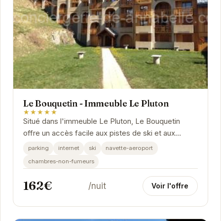
Le Bouquetin - Immeuble Le Pluton
★★★★★
Situé dans l'immeuble Le Pluton, Le Bouquetin
offre un accès facile aux pistes de ski et aux
activités de montagne. L'appartement dispose
parking
internet
ski
navette-aeroport
d'un...
chambres-non-fumeurs
162€
/nuit
Voir l'offre