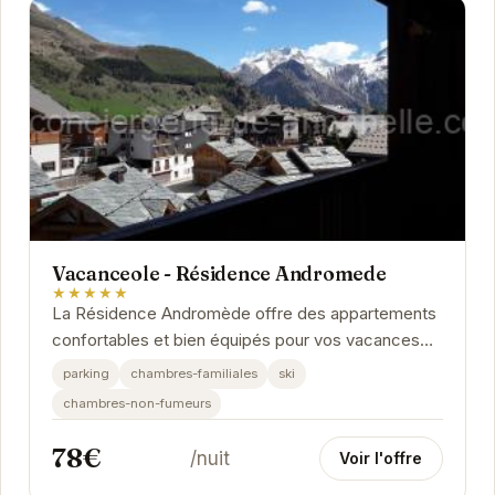
Vacanceole - Résidence Andromede
★★★★★
La Résidence Andromède offre des appartements
confortables et bien équipés pour vos vacances
aux Deux Alpes. Profitez de la proximité des
parking
chambres-familiales
ski
pistes...
chambres-non-fumeurs
78€
/nuit
Voir l'offre