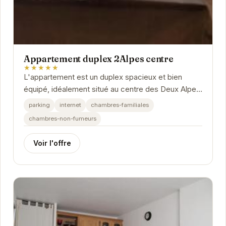
Appartement duplex 2Alpes centre
★★★★★
L'appartement est un duplex spacieux et bien
équipé, idéalement situé au centre des Deux Alpes.
Proche des commerces et des remontées...
parking
internet
chambres-familiales
chambres-non-fumeurs
Voir l'offre