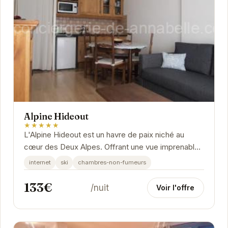
Alpine Hideout
★★★★★
L'Alpine Hideout est un havre de paix niché au
cœur des Deux Alpes. Offrant une vue imprenable
sur les montagnes, cet établissement propose
internet
ski
chambres-non-fumeurs
des...
133€
/nuit
Voir l'offre