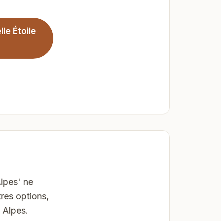
le Étoile
Alpes' ne
res options,
 Alpes.