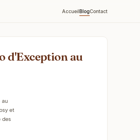
Accueil
Blog
Contact
o d'Exception au
é au
osy et
é des