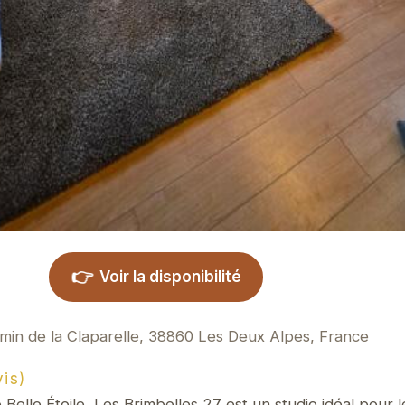
👉
Voir la disponibilité
min de la Claparelle, 38860 Les Deux Alpes, France
is)
 Belle Étoile, Les Brimbelles 27 est un studio idéal pour l