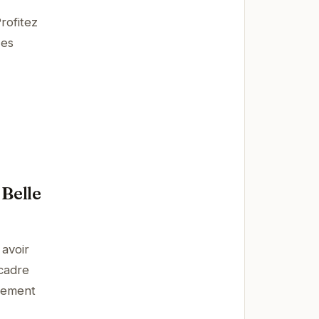
rofitez
Les
 Belle
 avoir
 cadre
ssement