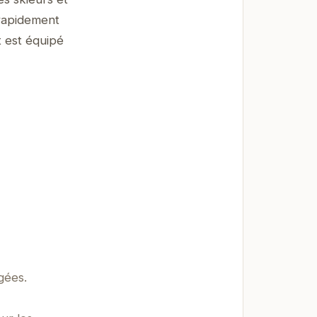
rapidement
t est équipé
gées.