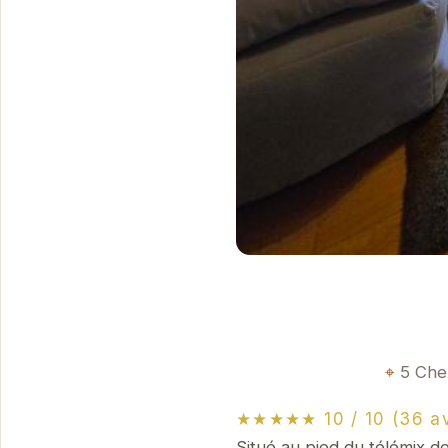
5 Che
★★★★★ 10 / 10 (36 av
Situé au pied du télémix de