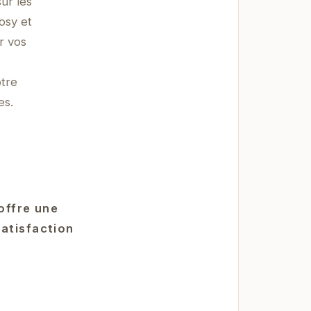
ur les
osy et
r vos
otre
es.
offre une
satisfaction