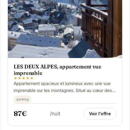
LES DEUX ALPES, appartement vue
imprenable
★★★★★
Appartement spacieux et lumineux avec une vue
imprenable sur les montagnes. Situé au cœur des
Deux Alpes, à proximité des pistes de ski et des...
parking
87€
/nuit
Voir l'offre