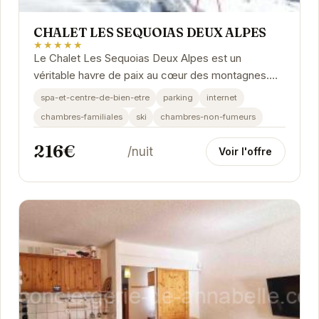
CHALET LES SEQUOIAS DEUX ALPES
★★★★★
Le Chalet Les Sequoias Deux Alpes est un
véritable havre de paix au cœur des montagnes.
Offrant un confort exceptionnel et une vue
spa-et-centre-de-bien-etre
parking
internet
imprenable, ce...
chambres-familiales
ski
chambres-non-fumeurs
216€
/nuit
Voir l'offre