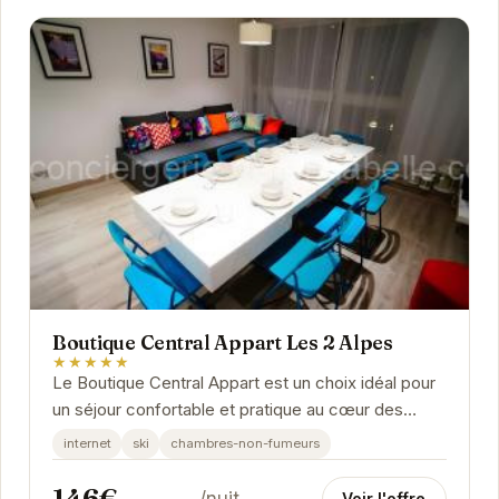
Boutique Central Appart Les 2 Alpes
★★★★★
Le Boutique Central Appart est un choix idéal pour
un séjour confortable et pratique au cœur des
Deux Alpes.
internet
ski
chambres-non-fumeurs
146€
/nuit
Voir l'offre