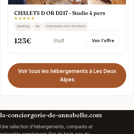
CHALETS D OR D217 - Studio 4 pers
★★★★★
parking
ski
chambres-non-fumeurs
123€
/nuit
Voir l'offre
Voir tous les hébergements à Les Deux
Alpes
la-conciergerie-de-annabelle.com
Une sélection d'hébergements, comparés et