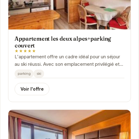
Appartement les deux alpes+parking
couvert
★★★★★
L'appartement offre un cadre idéal pour un séjour
au ski réussi. Avec son emplacement privilégié et
ses équipements modernes, vous profiterez...
parking
ski
Voir l'offre