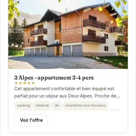
2 Alpes - appartement 2-4 pers
★★★★★
Cet appartement confortable et bien équipé est
parfait pour un séjour aux Deux Alpes. Proche des
pistes de ski et des commodités, il offre un...
parking
internet
ski
chambres-non-fumeurs
Voir l'offre