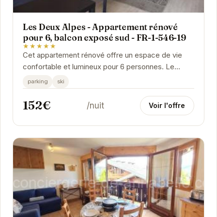
Les Deux Alpes - Appartement rénové
pour 6, balcon exposé sud - FR-1-546-19
★★★★★
Cet appartement rénové offre un espace de vie
confortable et lumineux pour 6 personnes. Le
balcon exposé sud est idéal pour profiter du soleil
parking
ski
et...
152€
/nuit
Voir l'offre