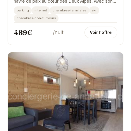
havre de paix au cœur des Deux Alpes. Avec son
emplacement privilégié, il offre un accès direct...
parking
internet
chambres-familiales
ski
chambres-non-fumeurs
489€
/nuit
Voir l'offre