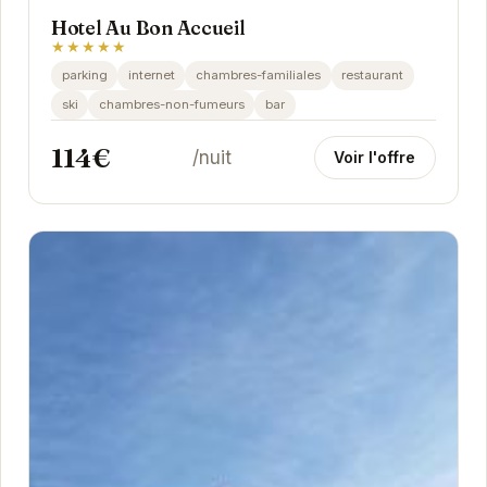
Hotel Au Bon Accueil
★★★★★
parking
internet
chambres-familiales
restaurant
ski
chambres-non-fumeurs
bar
114€
/nuit
Voir l'offre