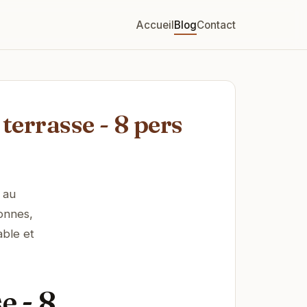
Accueil
Blog
Contact
terrasse - 8 pers
 au
onnes,
able et
e - 8