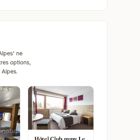
Alpes' ne
res options,
 Alpes.
Hôtel Club mmv Le