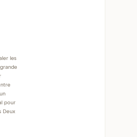
ler les
a grande
r
entre
 un
al pour
es Deux