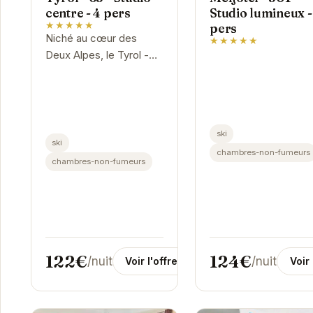
centre - 4 pers
Studio lumineux -
★★★★★
pers
Niché au cœur des
★★★★★
Deux Alpes, le Tyrol -
65 offre un studio
confortable et
fonctionnel pour 4
personnes. Idéal pour
ski
les familles ou les
ski
chambres-non-fumeurs
groupes...
chambres-non-fumeurs
122€
124€
/nuit
/nuit
Voir l'offre
Voir 