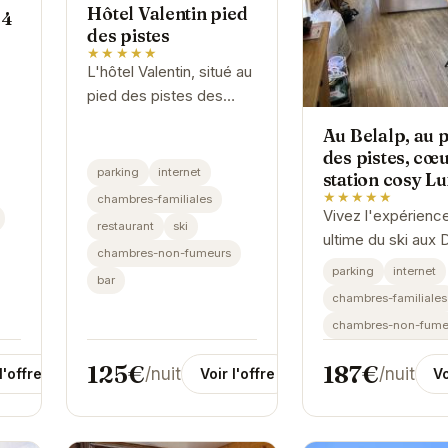
Hôtel Valentin pied
 4
des pistes
★★★★★
L'hôtel Valentin, situé au
pied des pistes des
Deux Alpes, vous
Au Belalp, au 
promet un séjour
des pistes, cœ
inoubliable au cœur des
parking
internet
station cosy L
Alpes françaises.
★★★★★
chambres-familiales
Vivez l'expérienc
restaurant
ski
ultime du ski aux 
chambres-non-fumeurs
Alpes ! Au Belalp 
parking
internet
bar
accueille dans un
chambres-familiales
luxueux et confort
chambres-non-fume
idéalement situé a
des...
125€
187€
/nuit
/nuit
Voir l'offre
l'offre
Vo