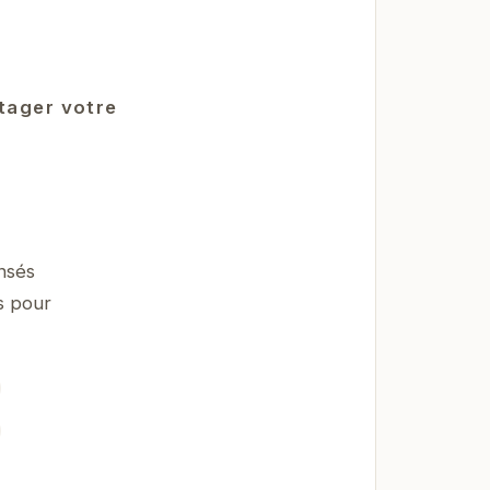
rtager votre
nsés
s pour