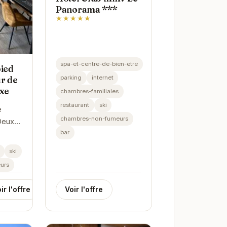
Panorama ***
★★★★★
spa-et-centre-de-bien-etre
pied
parking
internet
ur de
uxe
chambres-familiales
restaurant
ski
e
chambres-non-fumeurs
Deux
bar
vous
 cadre
ski
able,
urs
u pied
ir l'offre
Voir l'offre