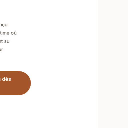
onçu
ntime où
nt su
ur
s dès