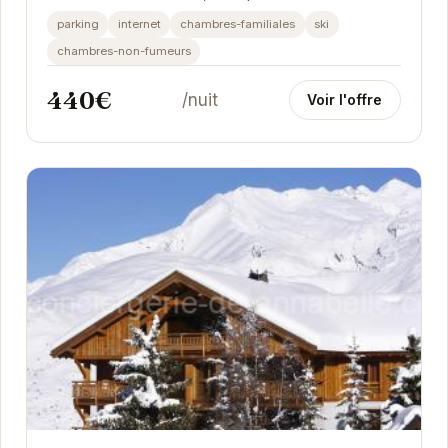
famille ou entre amis. Profitez d'un accès...
parking
internet
chambres-familiales
ski
chambres-non-fumeurs
440€
/nuit
Voir l'offre