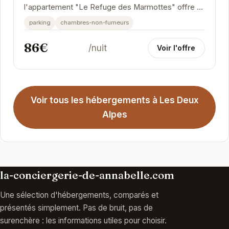
l'appartement "Le Refuge des Marmottes" offre un
accès privilégié aux pistes des Deux Alpes. Son...
parking
chambres-non-fumeurs
86€
/nuit
Voir l'offre
Voir tous les hébergements à Les Deux
Alpes
la-conciergerie-de-annabelle.com
Une sélection d'hébergements, comparés et
présentés simplement. Pas de bruit, pas de
surenchère : les informations utiles pour choisir.