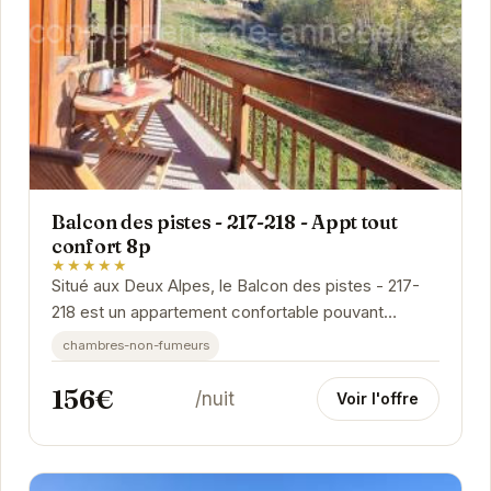
Balcon des pistes - 217-218 - Appt tout
confort 8p
★★★★★
Situé aux Deux Alpes, le Balcon des pistes - 217-
218 est un appartement confortable pouvant
accueillir jusqu'à 8 personnes. Idéal pour les...
chambres-non-fumeurs
156€
/nuit
Voir l'offre