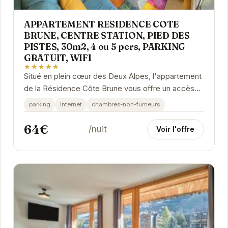
APPARTEMENT RESIDENCE COTE
BRUNE, CENTRE STATION, PIED DES
PISTES, 30m2, 4 ou 5 pers, PARKING
GRATUIT, WIFI
★★★★★
Situé en plein cœur des Deux Alpes, l'appartement
de la Résidence Côte Brune vous offre un accès
immédiat aux pistes de ski. Avec une...
parking
internet
chambres-non-fumeurs
64€
/nuit
Voir l'offre