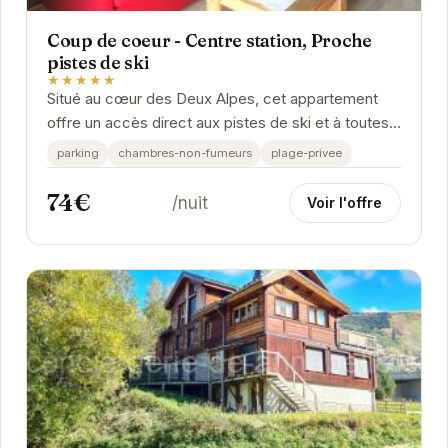
Coup de coeur - Centre station, Proche
pistes de ski
★★★★★
Situé au cœur des Deux Alpes, cet appartement
offre un accès direct aux pistes de ski et à toutes
les commodités de la station. Avec son...
parking
chambres-non-fumeurs
plage-privee
74€
/nuit
Voir l'offre