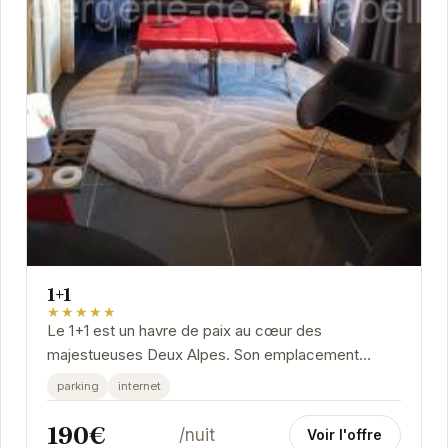
1+1
★★★★★
Le 1+1 est un havre de paix au cœur des
majestueuses Deux Alpes. Son emplacement
privilégié offre un accès facile aux pistes de ski et
parking
internet
aux...
190€
/nuit
Voir l'offre