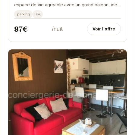
espace de vie agréable avec un grand balcon, idéal
pour se détendre après une journée sur les...
parking
ski
87€
/nuit
Voir l'offre